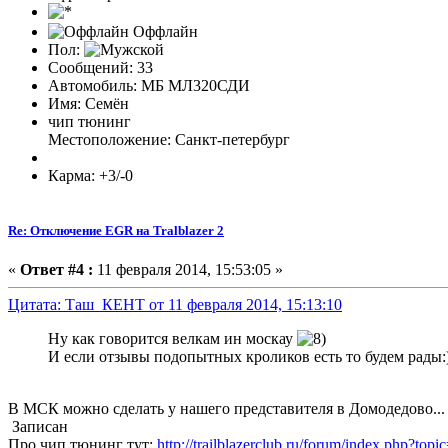
Оффлайн
Пол:
Сообщений: 33
Автомобиль: МБ МЛ320СДИ
Имя: Семён
чип тюнинг
Местоположение: Санкт-петербург
Карма: +3/-0
Re: Отключение EGR на Tralblazer 2
«
Ответ #4 :
11 февраля 2014, 15:53:05 »
Цитата: Таш_КЕНТ от 11 февраля 2014, 15:13:10
Ну как говорится велкам ин москау
И если отзывы подопытных кроликов есть то будем рады:
В МСК можно сделать у нашего представителя в Домодедово...
Записан
Про чип тюнинг тут:
http://trailblazerclub.ru/forum/index.php?top