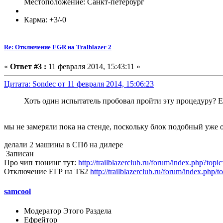
Местоположение: Санкт-петербург
Карма: +3/-0
Re: Отключение EGR на Tralblazer 2
«
Ответ #3 :
11 февраля 2014, 15:43:11 »
Цитата: Sondec от 11 февраля 2014, 15:06:23
Хоть один испытатель пробовал пройти эту процедуру? Е
мы не замеряли пока на стенде, поскольку блок подобный уже о
делали 2 машины в СПб на дилере
Записан
Про чип тюнинг тут:
http://trailblazerclub.ru/forum/index.php?top
Отключение ЕГР на ТБ2
http://trailblazerclub.ru/forum/index.php/
samcool
Модератор Этого Раздела
Ефрейтор