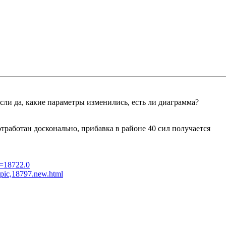
сли да, какие параметры изменились, есть ли диаграмма?
тработан досконально, прибавка в районе 40 сил получается
ic=18722.0
topic,18797.new.html