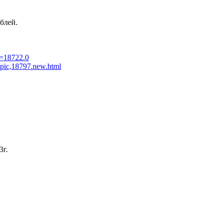
блей.
ic=18722.0
topic,18797.new.html
3г.