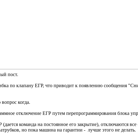
ый пост.
шибка по клапану ЕГР, что приводит к появлению сообщения "Сн
 вопрос когда.
граммное отключение ЕГР путем перепрограммиро
вания блока уп
 (дается команда на постоянное его закрытие), отключаются в
трубков, но пока машина на гарантии - лучше этого не делать.