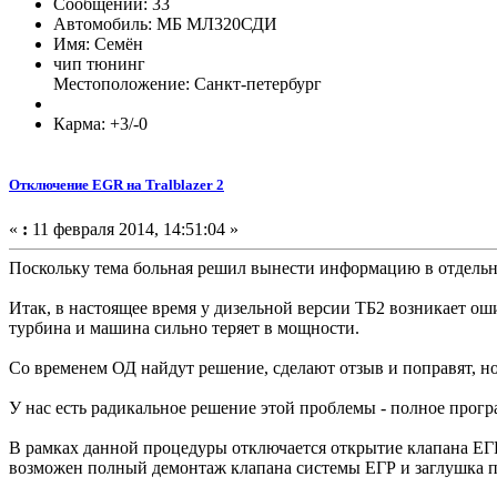
Сообщений: 33
Автомобиль: МБ МЛ320СДИ
Имя: Семён
чип тюнинг
Местоположение: Санкт-петербург
Карма: +3/-0
Отключение EGR на Tralblazer 2
«
:
11 февраля 2014, 14:51:04 »
Поскольку тема больная решил вынести информацию в отдельн
Итак, в настоящее время у дизельной версии ТБ2 возникает о
турбина и машина сильно теряет в мощности.
Со временем ОД найдут решение, сделают отзыв и поправят, но
У нас есть радикальное решение этой проблемы - полное про
В рамках данной процедуры отключается открытие клапана ЕГР
возможен полный демонтаж клапана системы ЕГР и заглушка па