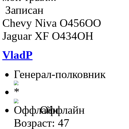
Записан
Chevy Niva O456OO
Jaguar XF O434OH
VladP
Генерал-полковник
Оффлайн
Возраст: 47