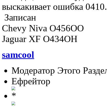
выскакивает ошибка 0410.
Записан
Chevy Niva O456OO
Jaguar XF O434OH
samcool
Модератор Этого Разде
Ефрейтор