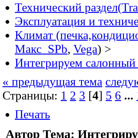
Технический раздел(Tra
Эксплуатация и технич
Климат (печка,кондицио
Макс_SPb
,
Vega
) >
Интегрируем салонный
« предыдущая тема
следу
Страницы:
1
2
3
[
4
]
5
6
...
Печать
Автор
Тема: Интегрир