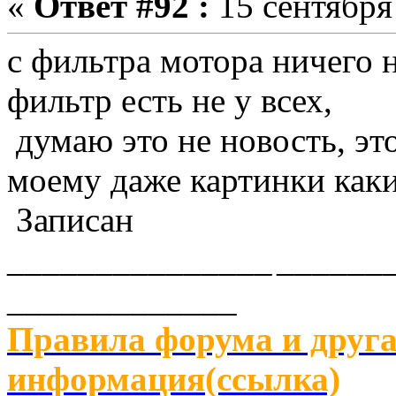
«
Ответ #92 :
15 сентября 
с фильтра мотора ничего 
фильтр есть не у всех,
думаю это не новость, эт
моему даже картинки каки
Записан
_______________
______
_____________
Правила форума и друга
информация(ссылка)