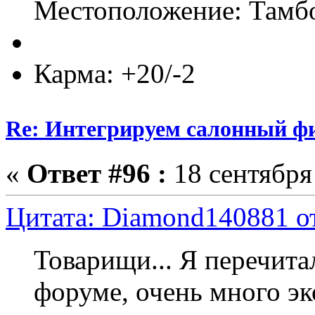
Местоположение: Тамбо
Карма: +20/-2
Re: Интегрируем салонный ф
«
Ответ #96 :
18 сентября 
Цитата: Diamond140881 от
Товарищи... Я перечита
форуме, очень много э