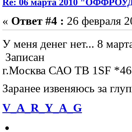
Re: 06 марта 2010 "ОФФРО
«
Ответ #4 :
26 февраля 20
У меня денег нет... 8 мар
Записан
г.Москва САО TB 1SF *46
Заранее извеняюсь за гл
V_A_R_Y_A_G