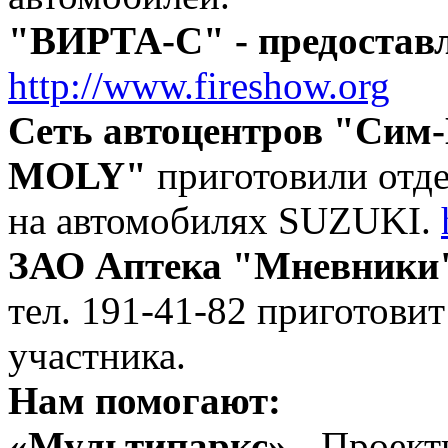
"ВИРТА-С" - предоставл
http://www.fireshow.org
Сеть автоцентров "Сим
MOLY"
приготовили отде
на автомобилях SUZUKI.
ЗАО Аптека "Мневники
тел. 191-41-82 приготови
участника.
Нам помогают:
«Мультипаркс»
- Проект