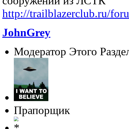
сооружений из ЛСТК
http://trailblazerclub.ru/f
JohnGrey
Модератор Этого Разде
Прапорщик