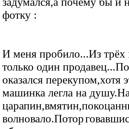
задумался,а почему бы и 
фотку :
И меня пробило...Из трёх 
только один продавец...П
оказался перекупом,хотя 
машинка легла на душу.Н
царапин,вмятин,покоцанн
волновало.Потор
говавшис