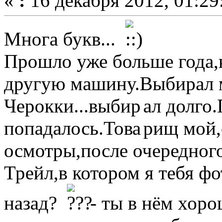
«
:
16 декабря 2012, 01:29
Многа букв...
Прошло уже больше года,к
другую машину.Выбирал 
Черокки...выбир
ал долго
попадалось.Това
рищ мой,
осмотры,после очередного
Трейл,в котором я тебя фо
назад?
- ты в нём хор