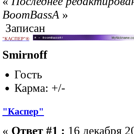
«
Последнее редактирован
BoomBassA
»
Записан
"КАСПЕР"®
Smirnoff
Гость
Карма: +/-
"Каспер"
«
Ответ #1 :
16 декабря 20