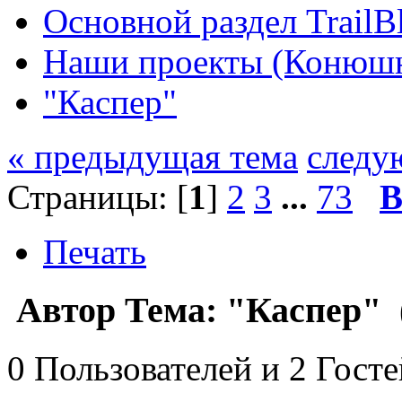
Основной раздел TrailB
Наши проекты (Конюш
"Каспер"
« предыдущая тема
следу
Страницы: [
1
]
2
3
...
73
В
Печать
Автор
Тема: "Каспер" 
0 Пользователей и 2 Гост