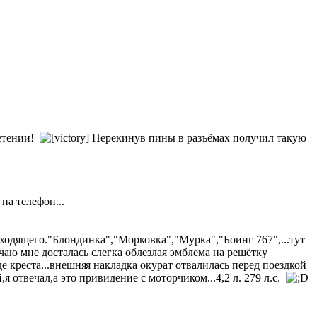
ретении!
Перекинув пины в разъёмах получил такую
на телефон...
подходящего."Блондинка","Морковка","Мурка","Боинг 767",...тут
учаю мне досталась слегка облезлая эмблема на решётку
е креста...внешня
я накладка окурат отвалилась перед поездкой
,я отвечал,а это привидение с моторчиком...4,2 л. 279 л.с.