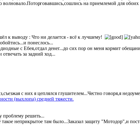
о волновало.Потор
говавшись,сошлись на приемлемой для обоих 
ёл к выводу : Что ни делается - всё к лучшему!
бойтись...и понеслось...
диодные с Ебея,отдал денег...до сих пор он меня кормит обещани
отвечать за задний ход...
,съезжая с них я цеплялся глушителем...Че
стно говоря,я недоум
ности (выхлопа) средней тяжести.
у проблему решить...
 такое неприкрытое там было...Заказал защиту "Мотодор",и пост