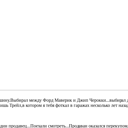
шину.Выбирал между Форд Маверик и Джип Черокки...выбир
ал 
нишь Трейл,в котором я тебя фоткал в гаражах несколько лет наз
один продавец...Поех
али смотреть...Прод
аван оказался перекупом