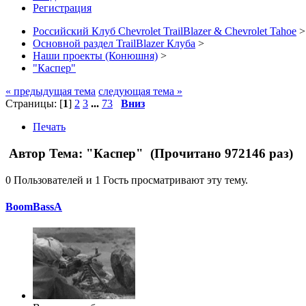
Регистрация
Российский Клуб Chevrolet TrailBlazer & Chevrolet Tahoe
>
Основной раздел TrailBlazer Клуба
>
Наши проекты (Конюшня)
>
"Каспер"
« предыдущая тема
следующая тема »
Страницы: [
1
]
2
3
...
73
Вниз
Печать
Автор
Тема: "Каспер" (Прочитано 972146 раз)
0 Пользователей и 1 Гость просматривают эту тему.
BoomBassA