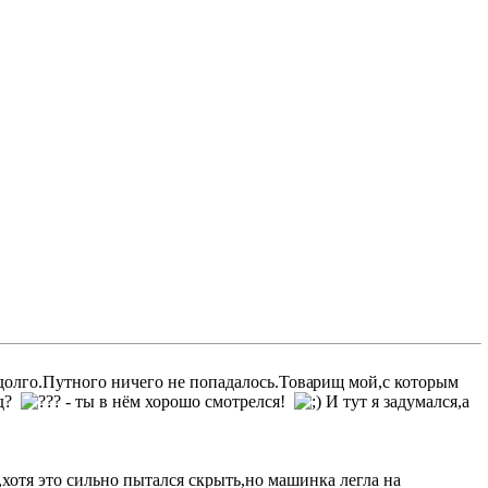
долго.Путного ничего не попадалось.Това
рищ мой,с которым
ад?
- ты в нём хорошо смотрелся!
И тут я задумался,а
,хотя это сильно пытался скрыть,но машинка легла на