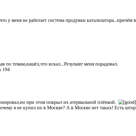
 что у меня не работает система продувки катализатора...
причём в
к
ав по темам,нашёл,что искал...Результ
ат меня порадовал.
 194
стонировал,но при этом покрыл их атермальной плёнкой.
чему я не купил их в Москве? А в Москве нет таких! Есть шторки 