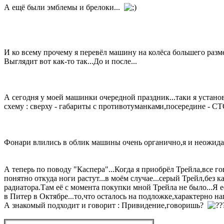
А ещё были эмблемы и брелоки...
И ко всему прочему я перевёл машину на колёса большего разме
Выглядит вот как-то так...До и после...
А сегодня у моей машинки очередной праздник...таки я устан
схему : сверху - габариты с противотуманкам
и,посередине - СТ
Фонари влились в облик машины очень органично,я и неожидал
А теперь по поводу "Каспера"...Когда я приобрёл Трейла,все го
понятно откуда ноги растут...в моём случае...серый Трейл,без
радиатора.Там её с момента покупки мной Трейла не было...Я е
в Питер в Октябре...то,что осталось на подложке,характерно н
А знакомый подходит и говорит : Привидение,говоришь?