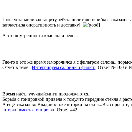
Пока устанавливал защиту,ребята почитали ошибки...оказал
ось
запчасти,за оперативность и доставку!
А это внутренности клапана и реле...
Где-то в это же время заморочился я с фильтром салона...порыс
Отчёт в теме :
Интегрируем салонный фильтр
Ответ № 100 и №
Время идёт...улучшайз
инги продолжаются...
Борьба с тонировкой привела к тому,что передние стёкла я ра
А ещё заказал во Владивостоке шторки на окна...Вы спросите,по
шторки вместо тонировки
Ответ #42