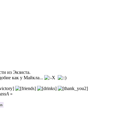
сти из Экзиста.
добие как у Майкла...
assA
»