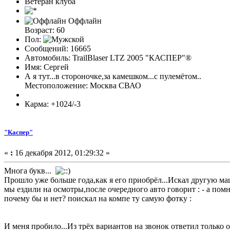
Ветеран клуба
Оффлайн
Возраст: 60
Пол:
Сообщений: 16665
Автомобиль: TrailBlaser LTZ 2005 "КАСПЕР"®
Имя: Сергей
А я тут...в стороночке,за камешком...с пулемётом..
Местоположение: Москва СВАО
Карма: +1024/-3
"Каспер"
«
:
16 декабря 2012, 01:29:32 »
Многа букв...
Прошло уже больше года,как я его приобрёл...Иска
л другую ма
мы ездили на осмотры,после очередного авто говорит : - а пом
почему бы и нет? поискал на компе ту самую фотку :
И меня пробило...Из трёх вариантов на звонок ответил только 