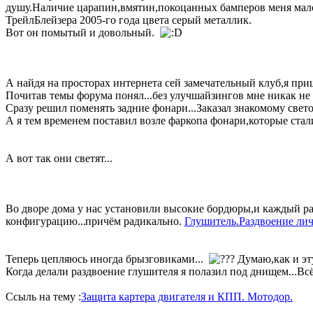
душу.Наличие царапин,вмятин,покоцанных бамперов меня мал
ТрейлБлейзера 2005-го года цвета серый металлик.
Вот он помытый и довольный.
А найдя на просторах интернета сей замечательный клуб,я приш
Почитав темы форума понял...без улучшайзингов мне никак не о
Сразу решил поменять задние фонари...Заказа
л знакомому свето
А я тем временем поставил возле фаркопа фонари,которые стали 
А вот так они светят...
Во дворе дома у нас установили высокие бордюры,и каждый раз
конфигурацию...
причём радикально.
Глушитель.Раздвоение лич
Теперь цепляюсь иногда брызговиками...
Думаю,как и эт
Когда делали раздвоение глушителя я полазил под днищем...Всё
Ссыль на тему :
Защита картера двигателя и КПП. Мотодор.