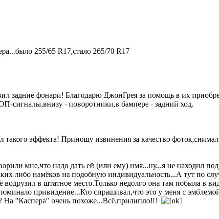
ра...было 255/65 R17,стало 265/70 R17
овил задние фонари! Благодарю ДжонГрея за помощь в их приоб
ОП-сигналы,внизу - поворотники,в бампере - задний ход.
 такого эффекта! Приношу извинения за качество фоток,снимал 
ворили мне,что надо дать ей (или ему) имя...ну...я не находил 
 каких либо намёков на подобную индивидуальност
ь...А тут по сл
ё водрузил в штатное место.Только недолго она там побыла в вид
апоминало привидение...Кт
о спрашивал,что это у меня с эмблемой
На "Каспера" очень похоже...Всё,прилипло!!!