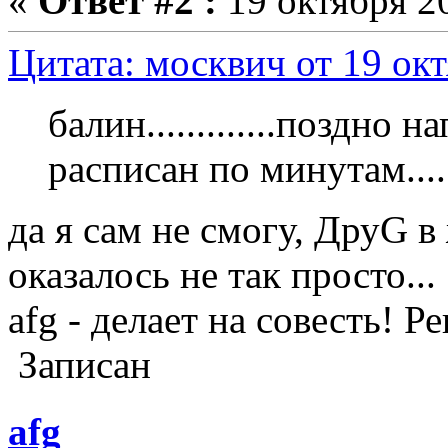
«
Ответ #2 :
19 октября 20
Цитата: москвич от 19 окт
балин.............поздно нап
расписан по минутам.....
да я сам не смогу, ДруG в 
оказалось не так просто...
afg - делает на совесть! 
Записан
afg