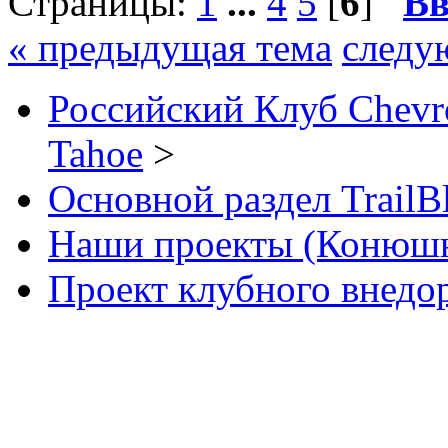
Страницы:
1
...
4
5
[
6
]
Вв
« предыдущая тема
следу
Российский Клуб Chevrol
Tahoe
>
Основной раздел TrailB
Наши проекты (Конюш
Проект клубного внедо