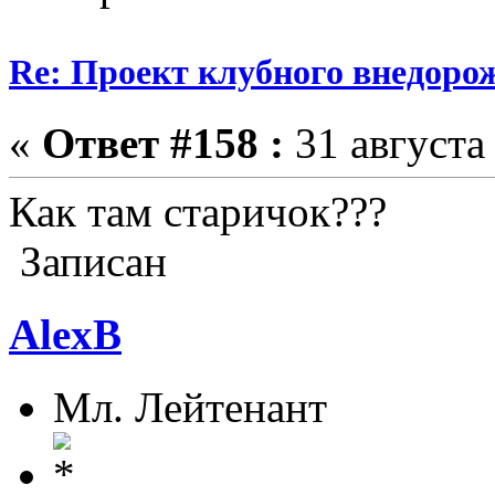
Re: Проект клубного внедоро
«
Ответ #158 :
31 августа 
Как там старичок???
Записан
AlexB
Мл. Лейтенант