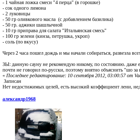
- 1 чайная ложка смеси "4 перца" (в горошке)
- сок одного лимона
- 2 луковицы
- 50 гр оливкового масла (с добавлением базилика)
- 50 гр. аджики шашлычной
- 10 гр приправа для салата "Итальянская смесь"
- 100 гр зелени (кинза, петрушка, укроп)
- соль (по вкусу)
Через 2 часа пошел дождь и мы начали собираться, развезла вс
ЗЫ: данную сауну не рекомендую никому, по состоянию. даже ес
почти не говорил по-русски, поэтому внятно объяснить "шо за 
«
Последнее редактирование: 10 сентября 2012, 03:00:57 от V
Записан
Нет недостижимых целей, есть высокий коэффициент лени, недо
александр1968