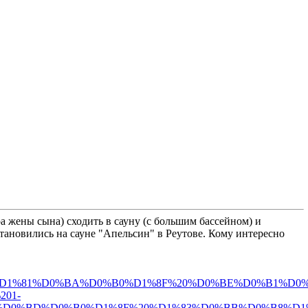
а жены сына) сходить в сауну (с большим бассейном) и
становились на сауне "Апельсин" в Реутове. Кому интересно
2%D1%81%D0%BA%D0%B0%D1%8F%20%D0%BE%D0%B1%D
01-
1%8F%20%D1%83%D0%BB%D0%B8%D1%86%D0%B0%2C%201&sll