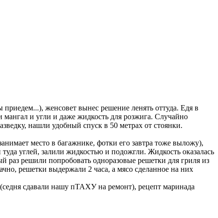
ы приедем...), женсовет вынес решение ленять оттуда. Едя в
и мангал и угли и даже жидкость для розжига. Случайно
азведку, нашли удобный спуск в 50 метрах от стоянки.
занимает место в багажнике, фотки его завтра тоже выложу),
и туда углей, залили жидкостью и подожгли. Жидкость оказалась
вый раз решили попробовать одноразовые решетки для гриля из
дачно, решетки выдержали 2 часа, а мясо сделанное на них
 (седня сдавали нашу пТАХУ на ремонт), рецепт маринада