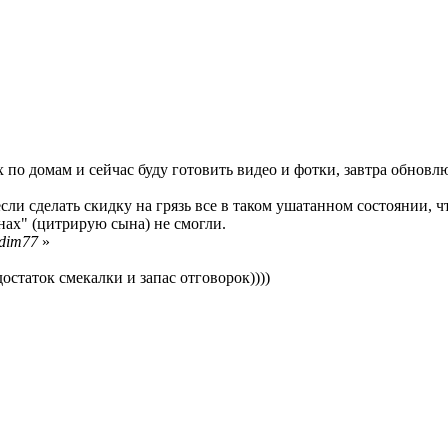
ех по домам и сейчас буду готовить видео и фотки, завтра обнов
ли сделать скидку на грязь все в таком ушатанном состоянии, ч
нах" (цитрирую сына) не смогли.
adim77
»
статок смекалки и запас отговорок))))