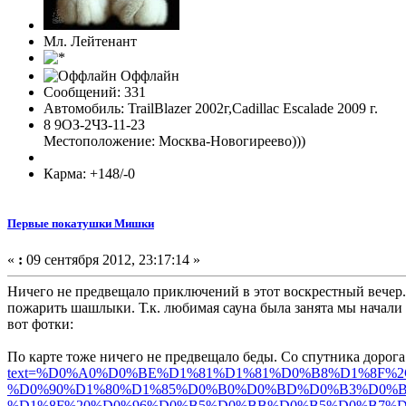
Мл. Лейтенант
Оффлайн
Сообщений: 331
Автомобиль: TrailBlazer 2002г,Cadillac Escalade 2009 г.
8 9ОЗ-2ЧЗ-11-2З
Местоположение: Москва-Новогиреево)))
Карма: +148/-0
Первые покатушки Мишки
«
:
09 сентября 2012, 23:17:14 »
Ничего не предвещало приключений в этот воскрестный вечер. 
пожарить шашлыки. Т.к. любимая сауна была занята мы начали 
вот фотки:
По карте тоже ничего не предвещало беды. Со спутника дорога
text=%D0%A0%D0%BE%D1%81%D1%81%D0%B8%D1%8
%D0%90%D1%80%D1%85%D0%B0%D0%BD%D0%B3%D0%B
%D1%8F%20%D0%96%D0%B5%D0%BB%D0%B5%D0%B7%D0%BD%D