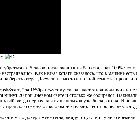
 ям
и убраться (за 5 часов после окончания банкета, зная 100% что м
астраивались. Как нельзя кстати оказалось, что в машине есть 
 на берегу озера. Доехали на место в полной темноте, провели р
ash&carry" за 1650р, по-моему, складывается в чемоданчик и не 
ся минут 20 при дневном свете и столько же собирался. Накидал
инут 40, когда первая партия шашлыков уже была готова. И пер
ки с прошлого сезона отпало окончательно. Тест прошел веьсма у
вать мясо довери жене сына, ввиду отсутствия у него времени