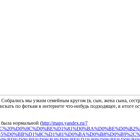
Собрались мы узким семейным кругом (я, сын, жена сына, сестр
искать по фоткам в интернете что-нибудь подходящее, в итоге о
 была нормальной (
http://maps.yandex.ru/?
F%2C%20%D0%9C%D0%BE%D1%81%D0%BA%D0%BE%D0%B
5%D0%BB%D1%8C%D1%81%D0%BA%D0%B8%D0%B9%2C%2
0%BE%D0%B4%D0%BE%D1%80%D0%BE%D0%B6%D0%BD%D0%B0%D