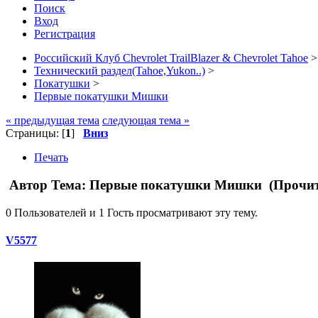
Поиск
Вход
Регистрация
Российский Клуб Chevrolet TrailBlazer & Chevrolet Tahoe
>
Технический раздел(Tahoe,Yukon..)
>
Покатушки
>
Первые покатушки Мишки
« предыдущая тема
следующая тема »
Страницы: [
1
]
Вниз
Печать
Автор
Тема: Первые покатушки Мишки (Прочита
0 Пользователей и 1 Гость просматривают эту тему.
V5577