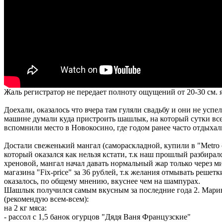
Жаль регистратор не передает полноту ощущений от 20-30 см.
Доехали, оказалось что вчера там гуляли свадьбу и они не успел
машине думали куда пристроить шашлык, на который сутки все н
вспомнили место в Новокосино, где годом ранее часто отдыхали
Достали свеженький мангал (самораскладной, купили в "Metro c
который оказался как нельзя кстати, т.к наш прошлый разбирал
хреновой, мангал начал давать нормальный жар только через м
магазина "Fix-price" за 36 рублей, т.к желания отмывать решет
оказалось, по общему мнению, вкуснее чем на шампурах.
Шашлык получился самым вкусным за последние года 2. Марино
(рекомендую всем-всем):
на 2 кг мяса:
- рассол с 1,5 банок огурцов "Дядя Ваня Французские"