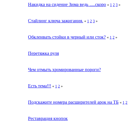
Накидка на сидение Зима ведь .....скоро
«
1
2
3
»
Стайлинг ключа зажигания.
«
1
2
3
»
Обклеивать стойки в черный или сток?
«
1
2
»
Перетяжка руля
Чем отмыть хромированные пороги?
Есть тема!!!
«
1
2
»
Подскажите номера расширителей арок на ТБ
«
1
2
Реставрация кнопок