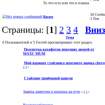
То что есть или что в планах
34 Сооб
Видео
3 Тем
Страницы: [
1
]
2
3
4
Вни
Тема
0 Пользователей и 5 Гостей просматривают этот раздел.
Подсветка катафотов передних дверей от
MAXI_MUM
Мой вариант стайлинга переднего значка chevro
2
3
»
Стайлинг приборной панели
Замена лампочек в кнопках на руле
«
1
2
»
Воздухозаборники