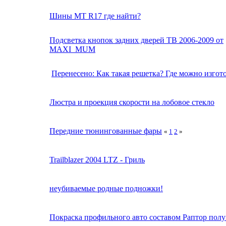
Шины МТ R17 где найти?
Подсветка кнопок задних дверей TB 2006-2009 от
MAXI_MUM
Перенесено: Как такая решетка? Где можно изгот
Люстра и проекция скорости на лобовое стекло
Передние тюнингованные фары
«
1
2
»
Trailblazer 2004 LTZ - Гриль
неубиваемые родные подножки!
Покраска профильного авто составом Раптор полу