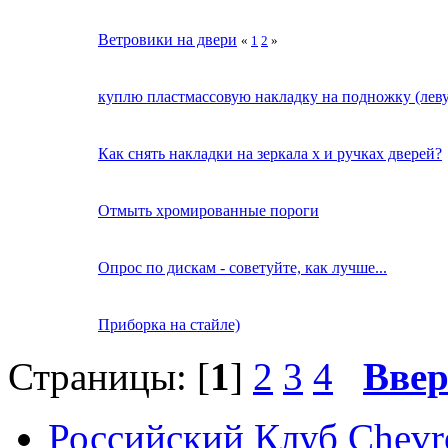
Ветровики на двери
«
1
2
»
куплю пластмассовую накладку на подножку (леву
Как снять накладки на зеркала х и ручках дверей?
Отмыть хромированные пороги
Опрос по дискам - советуйте, как лучше...
Приборка на стайле)
Страницы: [
1
]
2
3
4
Ввер
Российский Клуб Chevrol