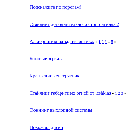
Подскажите по порогам!
Стайлинг дополнительного стоп-сигнала 2
Альтернативная задняя оптика.
«
1
2
3
...
5
»
Боковые зеркала
Крепление кенгурятника
Стайлинг габаритных огней от leshkins
«
1
2
3
»
Тюннинг выхлопной системы
Покрасил диски