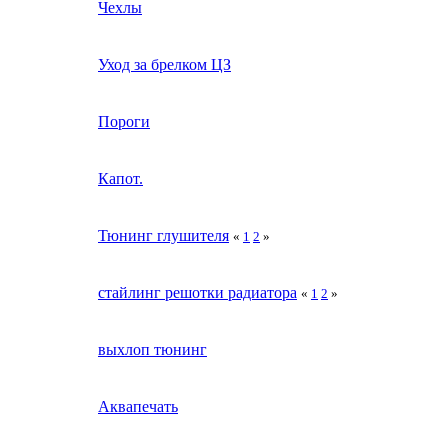
Чехлы
Уход за брелком ЦЗ
Пороги
Капот.
Тюнинг глушителя
«
1
2
»
стайлинг решотки радиатора
«
1
2
»
выхлоп тюнинг
Аквапечать