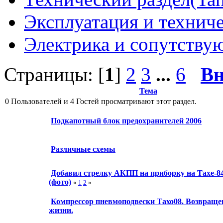
Эксплуатация и технич
Электрика и сопутству
Страницы: [
1
]
2
3
...
6
Вн
Тема
0 Пользователей и 4 Гостей просматривают этот раздел.
Подкапотный блок предохранителей 2006
Различные схемы
Добавил стрелку АКПП на приборку на Тахе-8
(фото)
«
1
2
»
Компрессор пневмоподвески Тахо08. Возвраще
жизни.