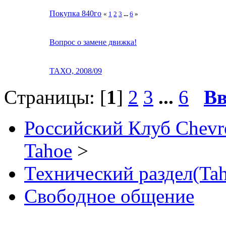
Покупка 840го
«
1
2
3
...
6
»
Вопрос о замене движка!
ТАХО, 2008/09
Страницы: [
1
]
2
3
...
6
Вв
Российский Клуб Chevrol
Tahoe
>
Технический раздел(Tah
Свободное общение