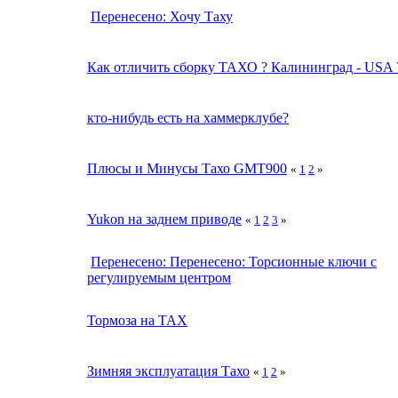
Перенесено: Хочу Таху
Как отличить сборку ТАХО ? Калининград - USA 
кто-нибудь есть на хаммерклубе?
Плюсы и Минусы Тахо GMT900
«
1
2
»
Yukon на заднем приводе
«
1
2
3
»
Перенесено: Перенесено: Торсионные ключи с
регулируемым центром
Тормоза на ТАХ
Зимняя эксплуатация Тахо
«
1
2
»