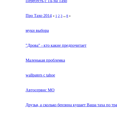
Пересесть с ТБ на Тахо
Про Тахо 2014
«
1
2
3
...
8
»
муки выбора
"Дрова" - кто какие предпочитает
Маленькая проблемка
wallpaters с tahoe
Автосервис МО
Друзья, а сколько бензина кушает Ваша таха по тр