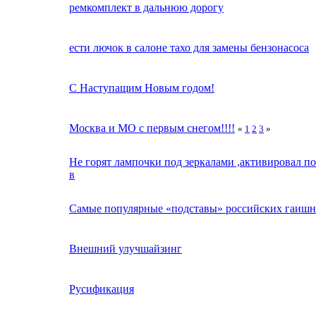
ремкомплект в дальнюю дорогу
ести лючок в салоне тахо для замены бензонасоса
С Наступащим Новым годом!
Москва и МО с первым снегом!!!!
«
1
2
3
»
Не горят лампочки под зеркалами ,активировал п
в
Самые популярные «подставы» российских гаишн
Внешний улучшайзинг
Русификация