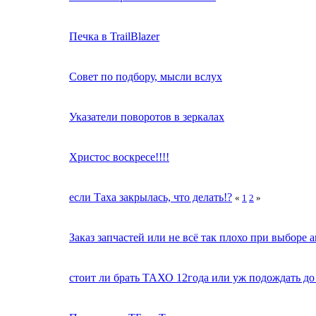
Печка в TrailBlazer
Совет по подбору, мысли вслух
Указатели поворотов в зеркалах
Христос воскресе!!!!
если Таха закрылась, что делать!?
«
1
2
»
Заказ запчастей или не всё так плохо при выборе 
стоит ли брать ТАХО 12года или уж подождать до