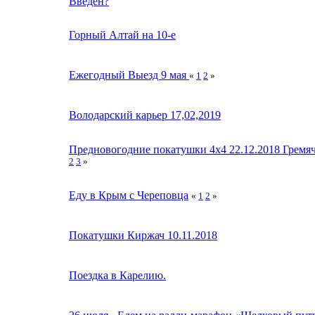
Введен?
Горный Алтай на 10-е
Ежегодный Выезд 9 мая
«
1
2
»
Володарский карьер 17,02,2019
Предновогодние покатушки 4х4 22.12.2018 Гремя
2
3
»
Еду в Крым с Череповца
«
1
2
»
Покатушки Киржач 10.11.2018
Поездка в Карелию.