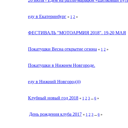
26 июля - Едем на ралли-марафон «Шелковый пут
еду в Екатеринбург
«
1
2
»
ФЕСТИВАЛЬ "МОТОАРМИЯ 2018". 19-20 МАЯ
Покатушки Весна открытие сезона
«
1
2
»
Покатушки в Нижнем Новгороде.
еду в Нижний Новгород)))
Клубный новый год 2018
«
1
2
3
...
6
»
День рождения клуба 2017
«
1
2
3
...
6
»