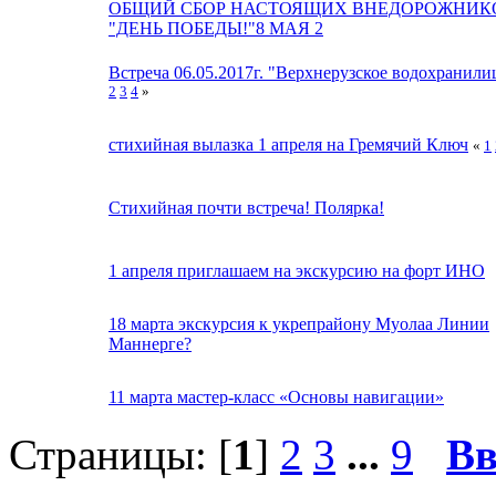
ОБЩИЙ СБОР НАСТОЯЩИХ ВНЕДОРОЖНИК
"ДЕНЬ ПОБЕДЫ!"8 МАЯ 2
Встреча 06.05.2017г. "Верхнерузское водохранили
2
3
4
»
стихийная вылазка 1 апреля на Гремячий Ключ
«
1
Стихийная почти встреча! Полярка!
1 апреля приглашаем на экскурсию на форт ИНО
18 марта экскурсия к укрепрайону Муолаа Линии
Маннерге?
11 марта мастер-класс «Основы навигации»
Страницы: [
1
]
2
3
...
9
Вв