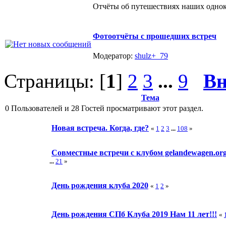
Отчёты об путешествиях наших одно
Фотоотчёты с прошедших встреч
Модератор:
shulz+_79
Страницы: [
1
]
2
3
...
9
Вн
Тема
0 Пользователей и 28 Гостей просматривают этот раздел.
Новая встреча. Когда, где?
«
1
2
3
...
108
»
Совместные встречи с клубом gelandewagen.or
...
21
»
День рождения клуба 2020
«
1
2
»
День рождения СПб Клуба 2019 Нам 11 лет!!!
«