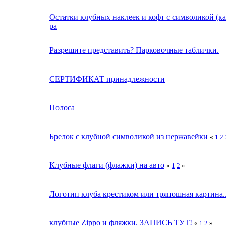
Остатки клубных наклеек и кофт с символикой (ка
ра
Разрешите представить? Парковочные таблички.
СЕРТИФИКАТ принадлежности
Полоса
Брелок с клубной символикой из нержавейки
«
1
2
Клубные флаги (флажки) на авто
«
1
2
»
Логотип клуба крестиком или тряпошная картина..
клубные Zippo и фляжки. ЗАПИСЬ ТУТ!
«
1
2
»