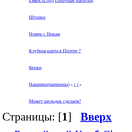
Ёмкость под спиртные напитки
Шторки
Номер с Никам
Клубная карта в Питере ?
Кепки
Нашивки(шевроны)
«
1
2
»
Может шильдик сделаем?
Страницы: [
1
]
Вверх