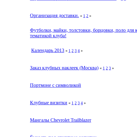
Организация доставки.
«
1
2
»
Футболки, майки, толстовки, борцовки, поло для 
тематикой клуба!
Календарь 2013
«
1
2
3
4
»
Заказ клубных наклеек (Москва)
«
1
2
3
»
Портмоне с символикой
Клубные визитки
«
1
2
3
4
»
Мангалы Chevrolet Trailblazer