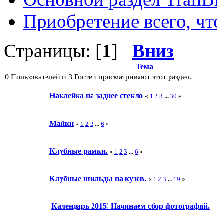
Приобретение всего, чт
Страницы: [
1
]
Вниз
Тема
0 Пользователей и 3 Гостей просматривают этот раздел.
Наклейка на заднее стекло
«
1
2
3
...
30
»
Майки
«
1
2
3
...
6
»
Клубные рамки.
«
1
2
3
...
6
»
Клубные шильды на кузов.
«
1
2
3
...
19
»
Календарь 2015! Начинаем сбор фотографий.