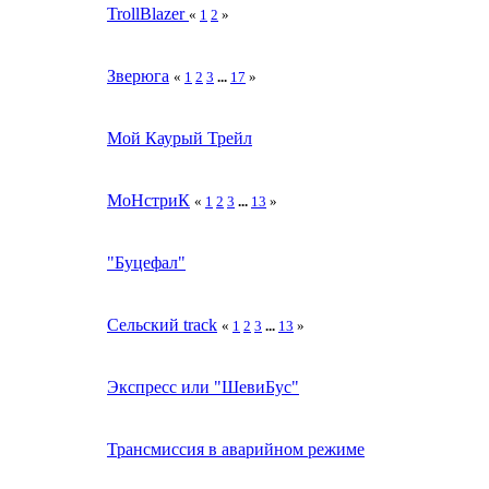
TrollBlazer
«
1
2
»
Зверюга
«
1
2
3
...
17
»
Мой Каурый Трейл
МоНстриК
«
1
2
3
...
13
»
"Буцефал"
Сельский track
«
1
2
3
...
13
»
Экспресс или "ШевиБус"
Трансмиссия в аварийном режиме