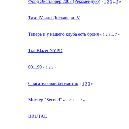
Форд Эксплорер 2007 (Рекомендую)
«
1
2
3
...
5
»
Тахо lV или Дискавери lV
Теперь и у нашего клуба есть броня
«
1
2
3
...
7
»
TrailBlazer NYPD
001190
«
1
2
3
»
Спасательный бегемотик
«
1
2
3
»
Мистер "Second"
«
1
2
3
...
12
»
BRUTAL