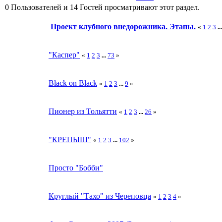
0 Пользователей и 14 Гостей просматривают этот раздел.
Проект клубного внедорожника. Этапы.
«
1
2
3
..
"Каспер"
«
1
2
3
...
73
»
Black on Black
«
1
2
3
...
9
»
Пионер из Тольятти
«
1
2
3
...
26
»
"КРЕПЫШ"
«
1
2
3
...
102
»
Просто "Бобби"
Круглый "Тахо" из Череповца
«
1
2
3
4
»