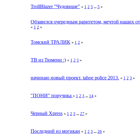
TrollBlazer "Чудовище"
«
1
2
3
...
5
»
Обзавелся очередным раритетом, мечтой наших от
«
1
2
»
Томский ТРАЛИК
«
1
2
»
TB из Тюмени :)
«
1
2
3
»
начинаю новый проект. tahoe poliсe 2013.
«
1
2
3
»
"ПОНИ" поручика
«
1
2
3
...
14
»
Черный Xpress
«
1
2
3
...
27
»
Последний из могикан
«
1
2
3
...
26
»