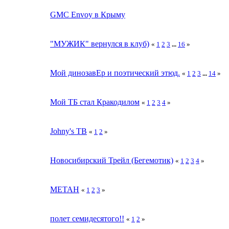
GMC Envoy в Крыму
"МУЖИК" вернулся в клуб)
«
1
2
3
...
16
»
Мой динозавЕр и поэтический этюд.
«
1
2
3
...
14
»
Мой ТБ стал Кракодилом
«
1
2
3
4
»
Johny's TB
«
1
2
»
Новосибирский Трейл (Бегемотик)
«
1
2
3
4
»
МЕТАН
«
1
2
3
»
полет семидесятого!!
«
1
2
»