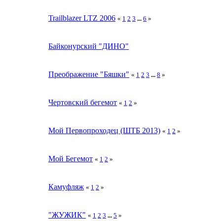
Trailblazer LTZ 2006
«
1
2
3
...
6
»
Байконурский "ДИНО"
Преображение "Бяшки"
«
1
2
3
...
8
»
Чертовский бегемот
«
1
2
»
Мой Первопроходец (ШТБ 2013)
«
1
2
»
Мой Бегемот
«
1
2
»
Камуфляж
«
1
2
»
"ЖУЖИК"
«
1
2
3
...
5
»