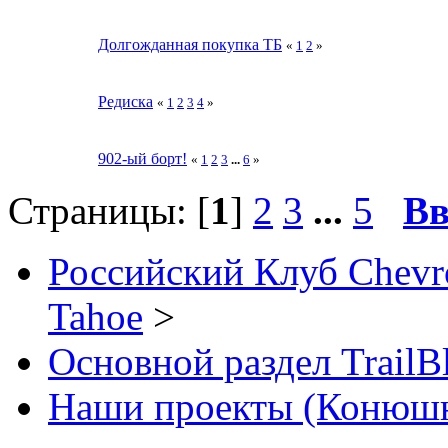
Долгожданная покупка ТБ
«
1
2
»
Редиска
«
1
2
3
4
»
902-ый борт!
«
1
2
3
...
6
»
Страницы: [
1
]
2
3
...
5
Вв
Российский Клуб Chevrol
Tahoe
>
Основной раздел TrailB
Наши проекты (Конюш