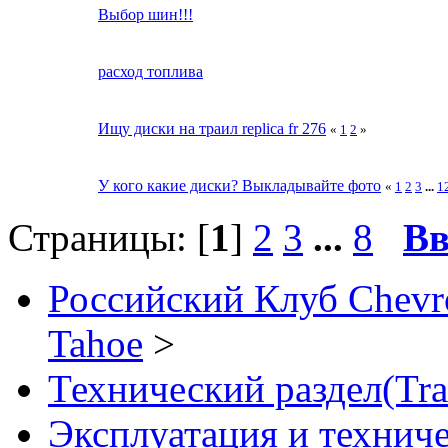
Выбор шин!!!
расход топлива
Ищу диски на траил replica fr 276
«
1
2
»
У кого какие диски? Выкладывайте фото
«
1
2
3
...
1
Страницы: [
1
]
2
3
...
8
Вв
Российский Клуб Chevrol
Tahoe
>
Технический раздел(Tra
Эксплуатация и технич