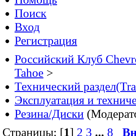
Поиск
Вход
Регистрация
Российский Клуб Chevrol
Tahoe
>
Технический раздел(Tra
Эксплуатация и технич
Резина/Диски
(Модерат
Страницы: [
1
]
2
3
...
8
Вн