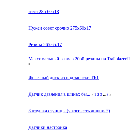
зима 285 60 r18
Нужен совет срочно 275х60х17
Резина 265.65.17
Максимальный размер 20ой резины на Trailblazer?
»
Железный диск из под запаски ТБ1
Датчик давления в шинах бы...
«
1
2
3
...
8
»
Заглушка ступицы (у кого есть лишние?)
Датчики настройка