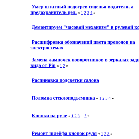
Умер штатный подогрев сиденья водителя, а
предохранитель цел.
«
1
2
3
4
»
Демонтируем "часовой механизм" в рулевой к
Расшифровка обозначений цвета проводов на
электросхемах
Замена лампочек поворотников в зеркалах зад
вида от Pin
«
1
2
»
Распиновка подсветки салона
Поломка стеклоподъемника
«
1
2
3
4
»
Кнопки на руле
«
1
2
3
...
5
»
Ремонт шлейфа кнопок руля
«
1
2
3
»