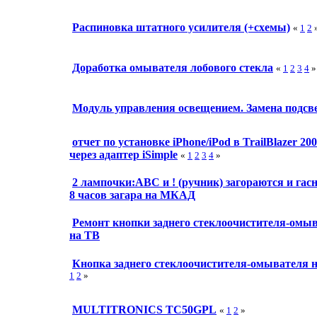
Распиновка штатного усилителя (+схемы)
«
1
2
Доработка омывателя лобового стекла
«
1
2
3
4
»
Модуль управления освещением. Замена подсв
отчет по установке iPhone/iPod в TrailBlazer 20
через адаптер iSimple
«
1
2
3
4
»
2 лампочки:АВС и ! (ручник) загораются и гас
8 часов загара на МКАД
Ремонт кнопки заднего стеклоочистителя-омы
на ТВ
Кнопка заднего стеклоочистителя-омывателя 
1
2
»
MULTITRONICS TC50GPL
«
1
2
»