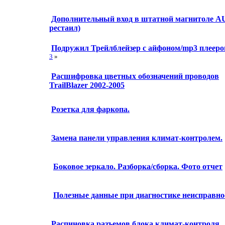
Дополнительный вход в штатной магнитоле A
рестаил)
Подружил Трейлблейзер с айфоном/mp3 плеер
3
»
Расшифровка цветных обозначений проводов
TrailBlazer 2002-2005
Розетка для фаркопа.
Замена панели управления климат-контролем.
Боковое зеркало. Разборка/сборка. Фото отчет
Полезные данные при диагностике неисправно
Распиновка разъемов блока климат-контроля.