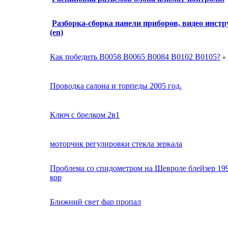
Разборка-сборка панели приборов, видео инст
(en)
Как победить В0058 В0065 В0084 В0102 В0105?
«
Проводка салона и торпеды 2005 год.
Ключ с брелком 2в1
моторчик регулировки стекла зеркала
Проблема со спидометром на Шевроле блейзер 199
кор
Ближний свет фар пропал