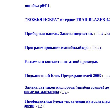
ошибка р0411
"БОЖЬЯ ИСКРА" в сердце TRAILBLAZER 4.
Приборная панель. Замена подсветки.
«
1
2
3
...
33
Программирование иммобилайзера
«
1
2
3
4
»
Разъемы и контакты штатной проводки.
Подкапотный Блок Предохранителей 2003
«
1
2
Замена датчиков кислорода (лямбда-зондов) до
после катализатора
«
1
2
»
Профилактика блока управления на водительс
двери
«
1
2
»