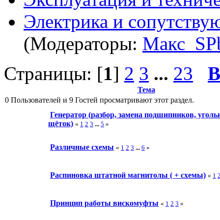
Электрика и сопутству
(Модераторы:
Макс_SP
Страницы: [
1
]
2
3
...
23
В
Тема
0 Пользователей и 9 Гостей просматривают этот раздел.
Генератор (разбор, замена подшипников, угол
щёток)
«
1
2
3
...
5
»
Различные схемы
«
1
2
3
...
6
»
Распиновка штатной магнитолы ( + схемы)
«
1
Принцип работы вискомуфты
«
1
2
3
»