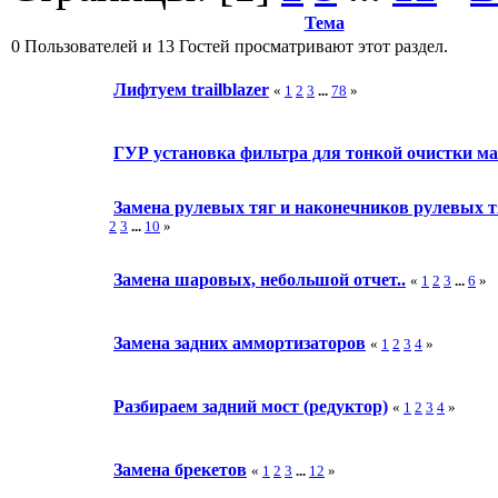
Тема
0 Пользователей и 13 Гостей просматривают этот раздел.
Лифтуем trailblazer
«
1
2
3
...
78
»
ГУР установка фильтра для тонкой очистки ма
Замена рулевых тяг и наконечников рулевых т
2
3
...
10
»
Замена шаровых, небольшой отчет..
«
1
2
3
...
6
»
Замена задних аммортизаторов
«
1
2
3
4
»
Разбираем задний мост (редуктор)
«
1
2
3
4
»
Замена брекетов
«
1
2
3
...
12
»