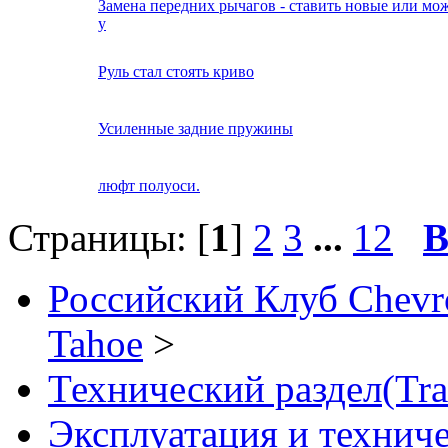
Замена передних рычагов - ставить новые или мож
у
Руль стал стоять криво
Усиленные задние пружины
люфт полуоси.
Страницы: [
1
]
2
3
...
12
В
Российский Клуб Chevrol
Tahoe
>
Технический раздел(Tra
Эксплуатация и технич