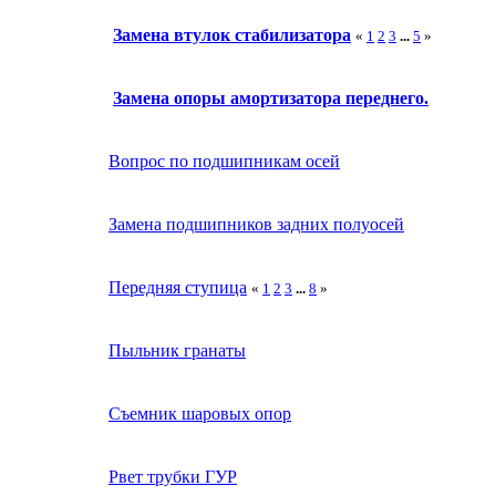
Замена втулок стабилизатора
«
1
2
3
...
5
»
Замена опоры амортизатора переднего.
Вопрос по подшипникам осей
Замена подшипников задних полуосей
Передняя ступица
«
1
2
3
...
8
»
Пыльник гранаты
Съемник шаровых опор
Рвет трубки ГУР