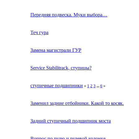
Передняя подвеска. Муки выбора…
Теч гура
Замена магистрали ГУР
Service Stabilitrack, ступицы?
ступичные подшипники
«
1
2
3
...
6
»
Заменил задние отбойники. Какой то косяк.
Задний ступичный подшипник моста
Вопрос по рулю и рулевой колонке