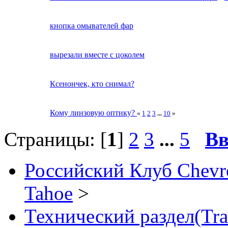
кнопка омывателей фар
вырезали вместе с цоколем
Ксенончек, кто снимал?
Кому линзовую оптику?
«
1
2
3
...
10
»
Страницы: [
1
]
2
3
...
5
Вв
Российский Клуб Chevrol
Tahoe
>
Технический раздел(Tra