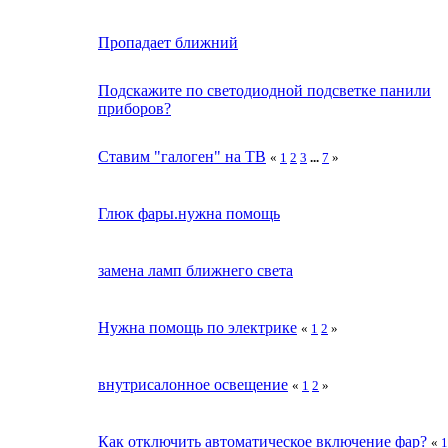
Пропадает ближний
Подскажите по светодиодной подсветке панили
приборов?
Ставим "галоген" на ТВ
«
1
2
3
...
7
»
Глюк фары.нужна помощь
замена ламп ближнего света
Нужна помощь по электрике
«
1
2
»
внутрисалонное освещение
«
1
2
»
Как отключить автоматическое включение фар?
«
1