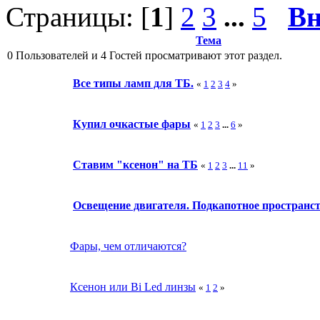
Страницы: [
1
]
2
3
...
5
Вн
Тема
0 Пользователей и 4 Гостей просматривают этот раздел.
Все типы ламп для ТБ.
«
1
2
3
4
»
Купил очкастые фары
«
1
2
3
...
6
»
Ставим "ксенон" на ТБ
«
1
2
3
...
11
»
Освещение двигателя. Подкапотное пространст
Фары, чем отличаются?
Ксенон или Bi Led линзы
«
1
2
»