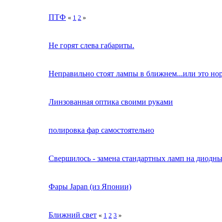
ПТФ
«
1
2
»
Не горят слева габариты.
Неправильно стоят лампы в ближнем...или это но
Линзованная оптика своими руками
полировка фар самостоятельно
Свершилось - замена стандартных ламп на диодны
Фары Japan (из Японии)
Ближний свет
«
1
2
3
»