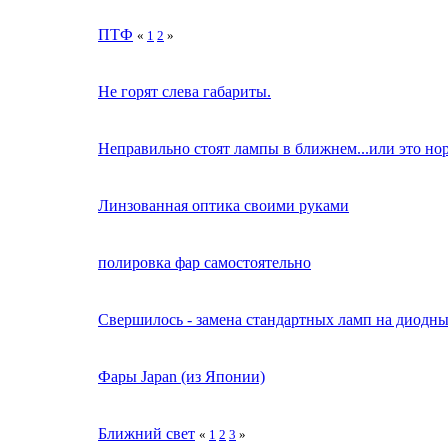
ПТФ
«
1
2
»
Не горят слева габариты.
Неправильно стоят лампы в ближнем...или это но
Линзованная оптика своими руками
полировка фар самостоятельно
Свершилось - замена стандартных ламп на диодны
Фары Japan (из Японии)
Ближний свет
«
1
2
3
»