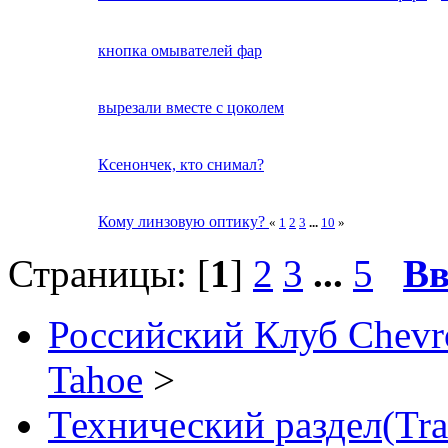
кнопка омывателей фар
вырезали вместе с цоколем
Ксенончек, кто снимал?
Кому линзовую оптику?
«
1
2
3
...
10
»
Страницы: [
1
]
2
3
...
5
Вв
Российский Клуб Chevrol
Tahoe
>
Технический раздел(Tra