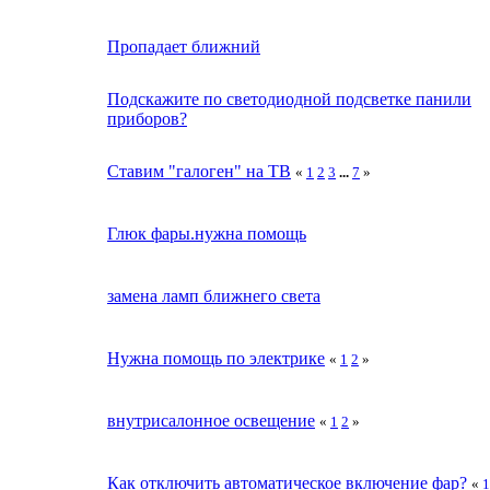
Пропадает ближний
Подскажите по светодиодной подсветке панили
приборов?
Ставим "галоген" на ТВ
«
1
2
3
...
7
»
Глюк фары.нужна помощь
замена ламп ближнего света
Нужна помощь по электрике
«
1
2
»
внутрисалонное освещение
«
1
2
»
Как отключить автоматическое включение фар?
«
1