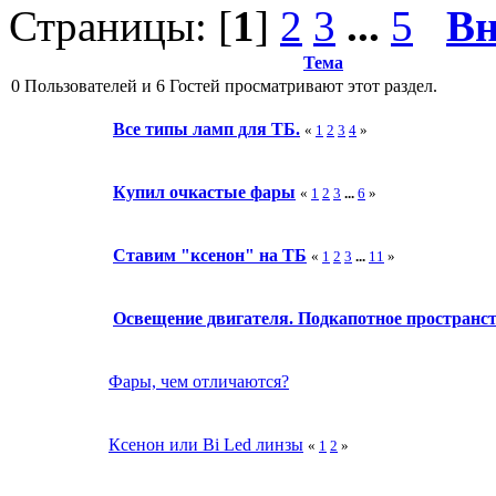
Страницы: [
1
]
2
3
...
5
Вн
Тема
0 Пользователей и 6 Гостей просматривают этот раздел.
Все типы ламп для ТБ.
«
1
2
3
4
»
Купил очкастые фары
«
1
2
3
...
6
»
Ставим "ксенон" на ТБ
«
1
2
3
...
11
»
Освещение двигателя. Подкапотное пространст
Фары, чем отличаются?
Ксенон или Bi Led линзы
«
1
2
»