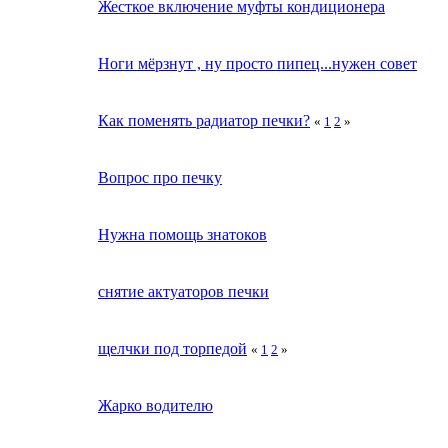
Жесткое включение муфты кондиционера
Ноги мёрзнут , ну просто пипец...нужен совет
Как поменять радиатор печки?
«
1
2
»
Вопрос про печку
Нужна помощь знатоков
снятие актуаторов печки
щелчки под торпедой
«
1
2
»
Жарко водителю