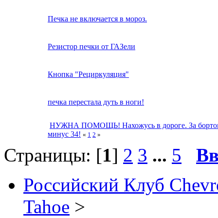
Печка не включается в мороз.
Резистор печки от ГАЗели
Кнопка "Рециркуляция"
печка перестала дуть в ноги!
НУЖНА ПОМОЩЬ! Нахожусь в дороге. За борто
минус 34!
«
1
2
»
Страницы: [
1
]
2
3
...
5
Вв
Российский Клуб Chevrol
Tahoe
>