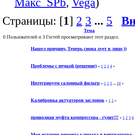
Макс_SPb
,
Vega
)
Страницы: [
1
]
2
3
...
5
Вн
Тема
0 Пользователей и 3 Гостей просматривают этот раздел.
Нашел причину. Теперь снова дует в лицо ))
Проблемы с печкой (решение)
«
1
2
3
4
»
Интегрируем салонный фильтр
«
1
2
3
...
10
»
Калибровка актуаторов заслонок
«
1
2
»
приводная муфта компрессора - гудит!!!
«
1
2
3
4
Моя история ремонта климата и вентилятора.