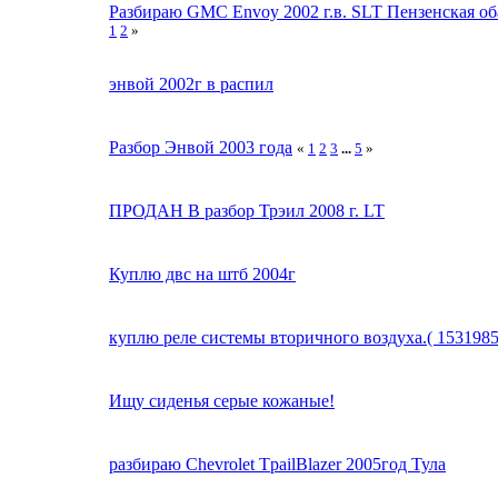
Разбираю GMC Envoy 2002 г.в. SLT Пензенская об
1
2
»
энвой 2002г в распил
Разбор Энвой 2003 года
«
1
2
3
...
5
»
ПРОДАН В разбор Трэил 2008 г. LT
Куплю двс на штб 2004г
куплю реле системы вторичного воздуха.( 1531985
Ищу сиденья серые кожаные!
разбираю Chevrolet TpailBlazer 2005год Тула