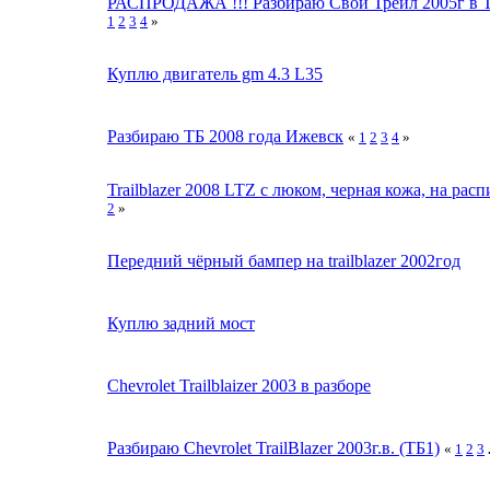
РАСПРОДАЖА !!! Разбираю Свой Трейл 2005г в 
1
2
3
4
»
Куплю двигатель gm 4.3 L35
Разбираю ТБ 2008 года Ижевск
«
1
2
3
4
»
Trailblazer 2008 LTZ с люком, черная кожа, на расп
2
»
Передний чёрный бампер на trailblazer 2002год
Куплю задний мост
Chevrolet Trailblaizer 2003 в разборе
Разбираю Chevrolet TrailBlazer 2003г.в. (ТБ1)
«
1
2
3