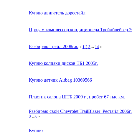
Куплю двигатель дорестайл
Продам компрессор кондиционера Трейлблейзер 2
Разбираю Трэйл 2008г.в.
«
1
2
3
...
14
»
Куплю колпаки дисков ТБ1 2005г.
Куплю датчик Airbag 10369566
Пластик салона ШТБ 2009 г., пробег 67 тыс км.
Разбираю свой Chevrolet TrailBlazer .Рестайл.2006г.
3
...
6
»
Куплю