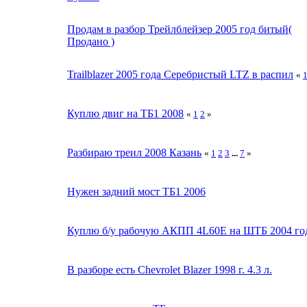
Продам в разбор Трейлблейзер 2005 год битый(
Продано )
Trailblazer 2005 года Серебристый LTZ в распил
«
Куплю двиг на ТБ1 2008
«
1
2
»
Разбираю треил 2008 Казань
«
1
2
3
...
7
»
Нужен задний мост ТБ1 2006
Куплю б/у рабочую АКПП 4L60E на ШТБ 2004 го
В разборе есть Chevrolet Blazer 1998 г. 4.3 л.