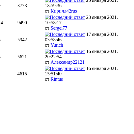
25 января 2021,
0
3773
18:59:36
от
Кирилл42rus
23 января 2021,
14
9490
10:58:17
от
Sergei77
17 января 2021,
6
5942
03:58:46
от
Yurich
16 января 2021,
6
5621
20:22:54
от
Александр22121
16 января 2021,
2
4615
15:51:40
от
Rintus