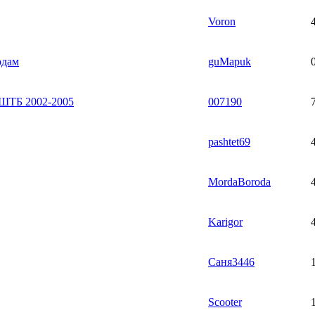
Voron
одам
guMapuk
 ШТБ 2002-2005
007190
pashtet69
MordaBoroda
Karigor
Саня3446
Scooter