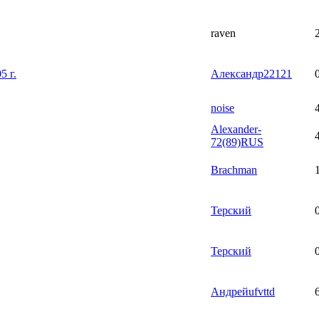
raven
5 г.
Александр22121
noise
Alexander-
72(89)RUS
Brachman
Терский
Терский
Андрейufvttd