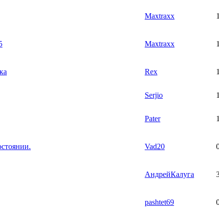
Maxtraxx
5
Maxtraxx
ка
Rex
Serjio
Pater
стоянии.
Vad20
АндрейКалуга
pashtet69