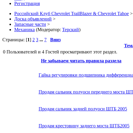
Регистрация
Российский Клуб Chevrolet TrailBlazer & Chevrolet Tahoe
>
Доска объявлений
>
Запасные части
>
Механика
(Модератор:
Терский
)
Страницы: [
1
]
2
3
...
7
Вниз
Тем
0 Пользователей и 4 Гостей просматривают этот раздел.
Не забываем читать правила раздела
Гайка регулировки подшипника дифференци
Продам сальник полуоси переднего моста Ш
Продам сальник задней полуоси ШТБ 2005
Продам крестовину заднего моста ШТБ2005