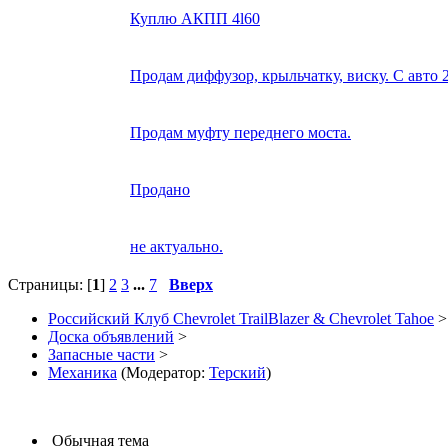
Куплю АКПП 4l60
Продам диффузор, крыльчатку, виску. С авто 2
Продам муфту переднего моста.
Продано
не актуально.
Страницы: [
1
]
2
3
...
7
Вверх
Российский Клуб Chevrolet TrailBlazer & Chevrolet Tahoe
>
Доска объявлений
>
Запасные части
>
Механика
(Модератор:
Терский
)
Обычная тема