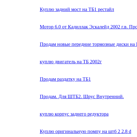
Куплю задний мост на ТБ1 рестайл
Мотор 6.0 от Кадиллак Эскалейд 2002 г.в. Пр
Продам новые передние тормозные диски на
куплю двигатель на ТБ 2002г
Продам раздатку на ТБ1
Продам. Для ШТБ2. Шрус Внутренний.
куплю корпус заднего редуктора
Куплю оригинальную помпу на штб 2 2.8 d