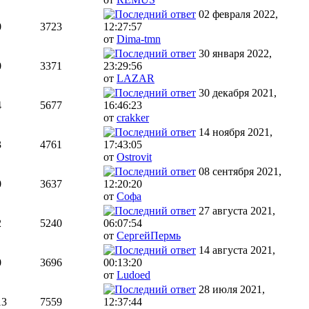
02 февраля 2022,
0
3723
12:27:57
от
Dima-tmn
30 января 2022,
0
3371
23:29:56
от
LAZAR
30 декабря 2021,
4
5677
16:46:23
от
crakker
14 ноября 2021,
3
4761
17:43:05
от
Ostrovit
08 сентября 2021,
0
3637
12:20:20
от
Софа
27 августа 2021,
2
5240
06:07:54
от
СергейПермь
14 августа 2021,
0
3696
00:13:20
от
Ludoed
28 июля 2021,
13
7559
12:37:44