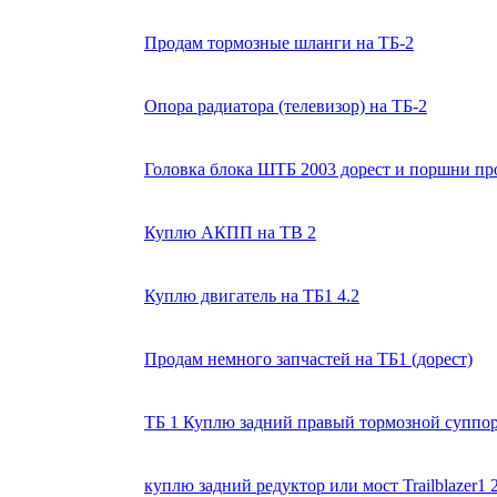
Продам тормозные шланги на ТБ-2
Опора радиатора (телевизор) на ТБ-2
Головка блока ШТБ 2003 дорест и поршни пр
Куплю АКПП на TB 2
Куплю двигатель на ТБ1 4.2
Продам немного запчастей на ТБ1 (дорест)
ТБ 1 Куплю задний правый тормозной суппо
куплю задний редуктор или мост Trailblazer1 