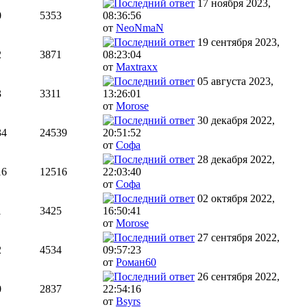
17 ноября 2023,
0
5353
08:36:56
от
NeoNmaN
19 сентября 2023,
2
3871
08:23:04
от
Maxtraxx
05 августа 2023,
3
3311
13:26:01
от
Morose
30 декабря 2022,
34
24539
20:51:52
от
Софа
28 декабря 2022,
16
12516
22:03:40
от
Софа
02 октября 2022,
1
3425
16:50:41
от
Morose
27 сентября 2022,
2
4534
09:57:23
от
Роман60
26 сентября 2022,
0
2837
22:54:16
от
Bsyrs