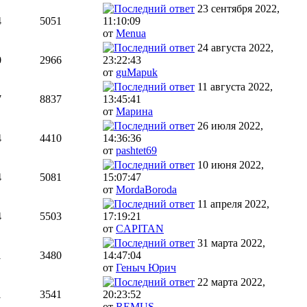
23 сентября 2022,
4
5051
11:10:09
от
Menua
24 августа 2022,
0
2966
23:22:43
от
guMapuk
11 августа 2022,
7
8837
13:45:41
от
Марина
26 июля 2022,
4
4410
14:36:36
от
pashtet69
10 июня 2022,
4
5081
15:07:47
от
MordaBoroda
11 апреля 2022,
4
5503
17:19:21
от
CAPITAN
31 марта 2022,
1
3480
14:47:04
от
Геныч Юрич
22 марта 2022,
1
3541
20:23:52
от
REMUS