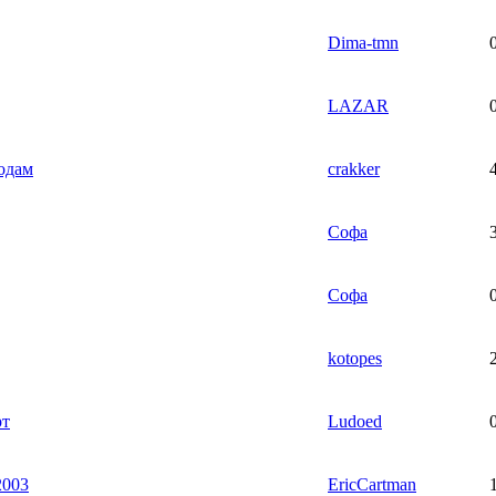
Dima-tmn
LAZAR
одам
crakker
Софа
Софа
kotopes
рт
Ludoed
2003
EricCartman