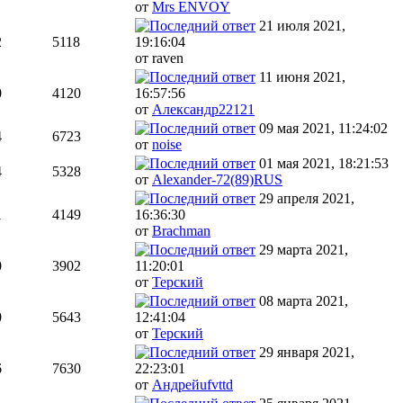
от
Mrs ENVOY
21 июля 2021,
2
5118
19:16:04
от raven
11 июня 2021,
0
4120
16:57:56
от
Александр22121
09 мая 2021, 11:24:02
4
6723
от
noise
01 мая 2021, 18:21:53
4
5328
от
Alexander-72(89)RUS
29 апреля 2021,
1
4149
16:36:30
от
Brachman
29 марта 2021,
0
3902
11:20:01
от
Терский
08 марта 2021,
0
5643
12:41:04
от
Терский
29 января 2021,
6
7630
22:23:01
от
Андрейufvttd