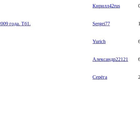
Кирилл42rus
009 года. Тб1.
Sergei77
Yurich
Александр22121
Серёга