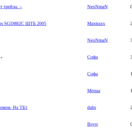
 трейла. :-
NeoNmaN
tos SGD882C ШТБ 2005
Maxtraxx
NeoNmaN
Софа
»
Софа
Menua
локом. На ТБ1
dubs
Bsyrs