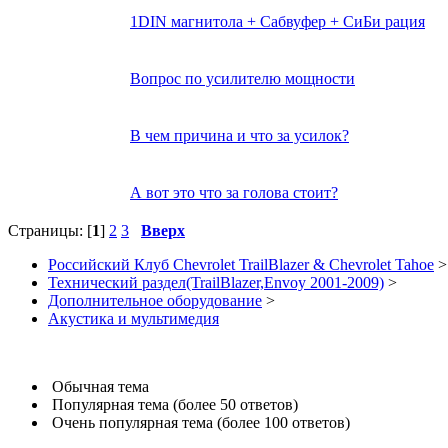
1DIN магнитола + Сабвуфер + СиБи рация
Вопрос по усилителю мощности
В чем причина и что за усилок?
А вот это что за голова стоит?
Страницы: [
1
]
2
3
Вверх
Российский Клуб Chevrolet TrailBlazer & Chevrolet Tahoe
>
Технический раздел(TrailBlazer,Envoy 2001-2009)
>
Дополнительное оборудование
>
Акустика и мультимедия
Обычная тема
Популярная тема (более 50 ответов)
Очень популярная тема (более 100 ответов)