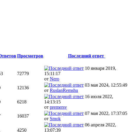
Ответов
Просмотров
Последний ответ
10 января 2019,
53
72779
15:11:17
от
Nero
03 мая 2024, 12:55:49
0
12136
от
RuslanRemshu
16 июля 2022,
0
6218
14:13:15
от
premersv
07 мая 2022, 17:37:05
7
16037
от
Smok
06 апреля 2022,
1
4250
13:07:39