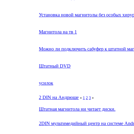
Установка новой магнитолы без особых хиру
Магнитола на тв 1
Можно ли подключить сабуфер к штатной ма
Штатный DVD
усилок
2 DIN на Андрюше
«
1
2
3
»
Штатная магнитола ни читает диски.
2DIN мультимедийный центр на системе Andro