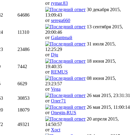
от
rymar.83
30 декабря 2015,
82
64686
13:09:43
от
serega660
13 сентября 2015,
24
11310
20:00:46
от
Galantный
31 июля 2015,
23
23486
12:25:29
от
Dju
18 июня 2015,
9
7442
19:40:35
от
REMUS
08 июня 2015,
5
6629
23:23:57
от
Vega
26 мая 2015, 23:31:31
63
30853
от
Олег71
26 мая 2015, 11:00:14
20
18079
от
Onegin-RUS
20 апреля 2015,
72
49321
14:50:57
от
Xoct