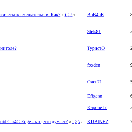
ргических вмешательств. Как?
BoB4uK
«
1
2
3
»
Stels81
гнитоле?
ТуристО
foxden
Олег71
Effgenn
Kapone17
id Car4G Edge - кто, что думает?
KUBINEZ
«
1
2
3
»