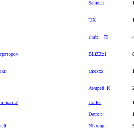
Samolet
TiX
shulz+_79
стратором
BLiZZz1
ики
amexxx
Андрей_K
н брать?
Coffee
Detroit
ией
Nikrong