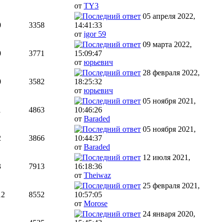
от
TY3
05 апреля 2022,
0
3358
14:41:33
от
igor 59
09 марта 2022,
0
3771
15:09:47
от
юрьевич
28 февраля 2022,
0
3582
18:25:32
от
юрьевич
05 ноября 2021,
1
4863
10:46:26
от
Baraded
05 ноября 2021,
2
3866
10:44:37
от
Baraded
12 июля 2021,
3
7913
16:18:36
от
Theiwaz
25 февраля 2021,
12
8552
10:57:05
от
Morose
24 января 2020,