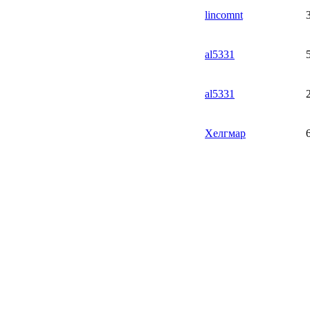
lincomnt
al5331
al5331
Хелгмар