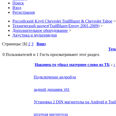
Поиск
Вход
Регистрация
Российский Клуб Chevrolet TrailBlazer & Chevrolet Tahoe
>
Технический раздел(TrailBlazer,Envoy 2001-2009)
>
Дополнительное оборудование
>
Акустика и мультимедия
Страницы: [
1
]
2
3
Вниз
Тем
0 Пользователей и 1 Гость просматривают этот раздел.
Наконец-то убрал матерное слово из ТБ
«
1
Подключение андройда
задний динамик тб1
Установка 2 DIN магнитолы на Android в Trail
штатная магнитола