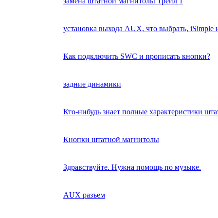
замена штатной магнитолы Трейл 1
установка выхода AUX, что выбрать, iSimpl
Как подключить SWC и прописать кнопки?
задние динамики
Кто-нибудь знает полные характеристики шта
Кнопки штатной магнитолы
Здравствуйте. Нужна помощь по музыке.
AUX разъем