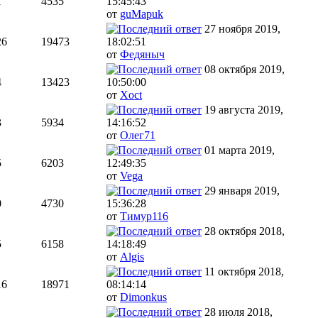
1
4535
15:45:43
от
guMapuk
27 ноября 2019,
26
19473
18:02:51
от
Федяныч
08 октября 2019,
4
13423
10:50:00
от
Xoct
19 августа 2019,
3
5934
14:16:52
от
Олег71
01 марта 2019,
5
6203
12:49:35
от
Vega
29 января 2019,
0
4730
15:36:28
от
Тимур116
28 октября 2018,
5
6158
14:18:49
от
Algis
11 октября 2018,
16
18971
08:14:14
от
Dimonkus
28 июля 2018,