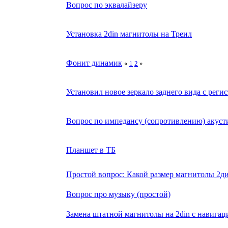
Вопрос по эквалайзеру
Установка 2din магнитолы на Треил
Фонит динамик
«
1
2
»
Установил новое зеркало заднего вида с реги
Вопрос по импедансу (сопротивлению) акуст
Планшет в ТБ
Простой вопрос: Какой размер магнитолы 2ди
Вопрос про музыку (простой)
Замена штатной магнитолы на 2din с навигац