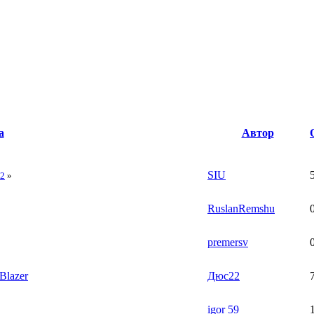
а
Автор
SIU
2
»
RuslanRemshu
premersv
Blazer
Дюс22
igor 59