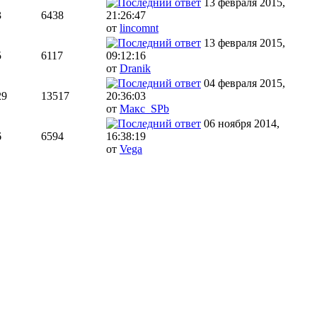
13 февраля 2015,
3
6438
21:26:47
от
lincomnt
13 февраля 2015,
5
6117
09:12:16
от
Dranik
04 февраля 2015,
29
13517
20:36:03
от
Макс_SPb
06 ноября 2014,
6
6594
16:38:19
от
Vega