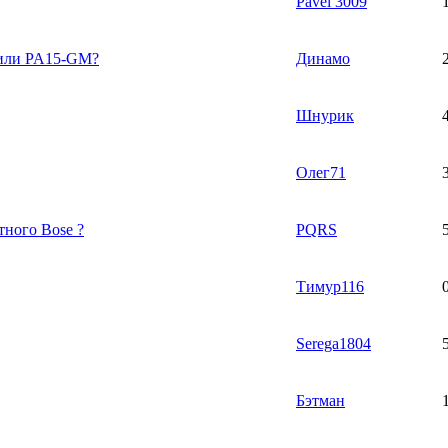
Pavel 3009
e или PA15-GM?
Динамо
Шнурик
Олег71
тного Bose ?
PQRS
Тимур116
Serega1804
Бэтман