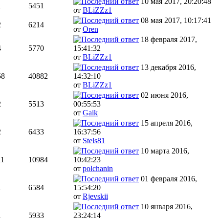
10 мая 2017, 20:20:48
1
5451
от
BLiZZz1
08 мая 2017, 10:17:41
2
6214
от
Oren
18 февраля 2017,
4
5770
15:41:32
от
BLiZZz1
13 декабря 2016,
58
40882
14:32:10
от
BLiZZz1
02 июня 2016,
2
5513
00:55:53
от
Gaik
15 апреля 2016,
2
6433
16:37:56
от
Stels81
10 марта 2016,
11
10984
10:42:23
от
polchanin
01 февраля 2016,
1
6584
15:54:20
от
Rjevskii
10 января 2016,
1
5933
23:24:14