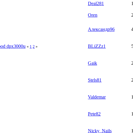
Deal281
Oren
Александр96
ood dpx3000u
BLiZZz1
«
1
2
»
Gaik
Stels81
Valdemar
Pete82
Nicky_Nails