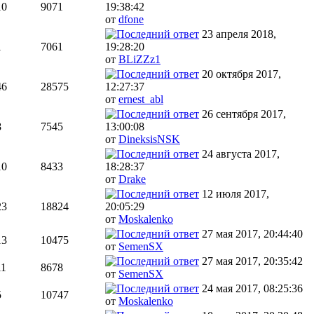
10
9071
19:38:42
от
dfone
23 апреля 2018,
1
7061
19:28:20
от
BLiZZz1
20 октября 2017,
46
28575
12:27:37
от
ernest_abl
26 сентября 2017,
8
7545
13:00:08
от
DineksisNSK
24 августа 2017,
10
8433
18:28:37
от
Drake
12 июля 2017,
23
18824
20:05:29
от
Moskalenko
27 мая 2017, 20:44:40
13
10475
от
SemenSX
27 мая 2017, 20:35:42
11
8678
от
SemenSX
24 мая 2017, 08:25:36
5
10747
от
Moskalenko