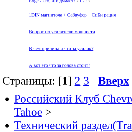
Edge - кто, что думает?
«
1
2
3
»
1DIN магнитола + Сабвуфер + СиБи рация
Вопрос по усилителю мощности
В чем причина и что за усилок?
А вот это что за голова стоит?
Страницы: [
1
]
2
3
Вверх
Российский Клуб Chevrol
Tahoe
>
Технический раздел(Tra