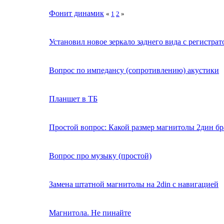
Фонит динамик
«
1
2
»
Установил новое зеркало заднего вида с регистра
Вопрос по импедансу (сопротивлению) акустики
Планшет в ТБ
Простой вопрос: Какой размер магнитолы 2дин бр
Вопрос про музыку (простой)
Замена штатной магнитолы на 2din с навигацией
Магнитола. Не пинайте