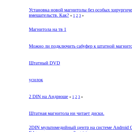
Установка новой магнитолы без особых хирургич
вмешательств. Как?
«
1
2
3
»
Магнитола на тв 1
Можно ли подключить сабуфер к штатной магнит
Штатный DVD
усилок
2 DIN на Андрюше
«
1
2
3
»
Штатная магнитола ни читает диски.
2DIN мультимедийный центр на системе Android 