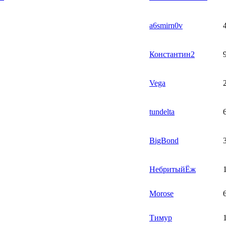
a6smirn0v
Константин2
Vega
tundelta
BigBond
НебритыйЁж
Morose
Тимур