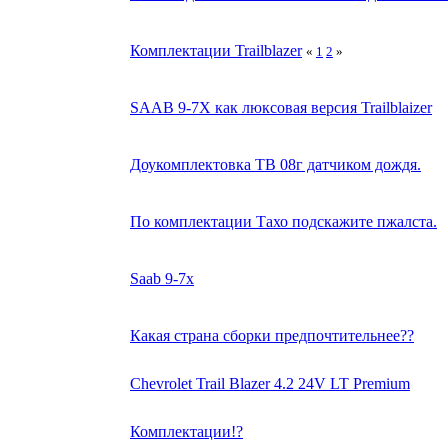
Комплектации Trailblazer
«
1
2
»
SAAB 9-7X как люксовая версия Trailblaizer
Доукомплектовка ТВ 08г датчиком дождя.
По комплектации Тахо подскажите пжалста.
Saab 9-7x
Какая страна сборки предпочтительнее??
Chevrolet Trail Blazer 4.2 24V LT Premium
Комплектации!?