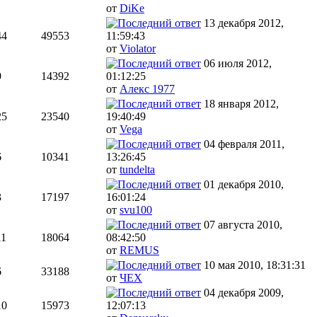
от
DiKe
13 декабря 2012,
44
49553
11:59:43
от
Violator
06 июля 2012,
9
14392
01:12:25
от
Алекc 1977
18 января 2012,
25
23540
19:40:49
от
Vega
04 февраля 2011,
6
10341
13:26:45
от
tundelta
01 декабря 2010,
3
17197
16:01:24
от
svu100
07 августа 2010,
11
18064
08:42:50
от
REMUS
10 мая 2010, 18:31:31
6
33188
от
ЧЕХ
04 декабря 2009,
10
15973
12:07:13