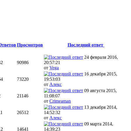
Ответов
Просмотров
Последний ответ
24 февраля 2016,
32
90986
20:57:21
от
Vega
16 декабря 2015,
64
73220
19:53:03
от
Алекс
09 августа 2015,
2
21146
11:08:07
от
Crimeaman
13 декабря 2014,
11
26512
14:52:32
от
Алекс
09 марта 2014,
12
14641
14:39:23