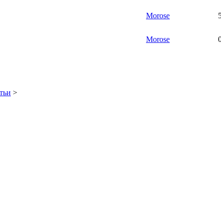
Morose
Morose
тьи
>