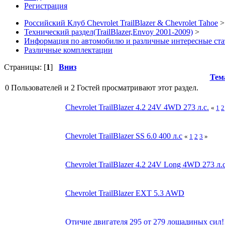
Регистрация
Российский Клуб Chevrolet TrailBlazer & Chevrolet Tahoe
>
Технический раздел(TrailBlazer,Envoy 2001-2009)
>
Информация по автомобилю и различные интересные ста
Различные комплектации
Страницы: [
1
]
Вниз
Тем
0 Пользователей и 2 Гостей просматривают этот раздел.
Chevrolet TrailBlazer 4.2 24V 4WD 273 л.с.
«
1
2
Chevrolet TrailBlazer SS 6.0 400 л.с
«
1
2
3
»
Chevrolet TrailBlazer 4.2 24V Long 4WD 273 л.с
Chevrolet TrailBlazer EXT 5.3 AWD
Отичие двигателя 295 от 279 лошадиных сил!