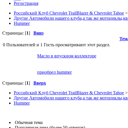
Регистрация
Российский Клуб Chevrolet TrailBlazer & Chevrolet Tahoe
>
Другие Автомобили нашего клуба,а так же мотоциклы,кв
Hummer
Страницы: [
1
]
Вниз
Тем
0 Пользователей и 1 Гость просматривают этот раздел.
Масло в впускном коллекторе
приобрел hummer
Страницы: [
1
]
Вверх
Российский Клуб Chevrolet TrailBlazer & Chevrolet Tahoe
>
Другие Автомобили нашего клуба,а так же мотоциклы,кв
Hummer
Обычная тема
Популярная тема (более 50 ответов)