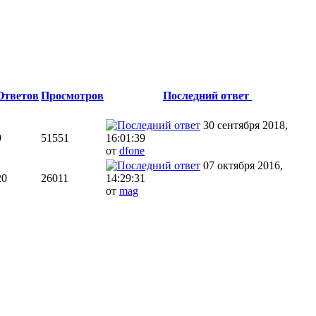
Ответов
Просмотров
Последний ответ
30 сентября 2018,
9
51551
16:01:39
от
dfone
07 октября 2016,
20
26011
14:29:31
от
mag