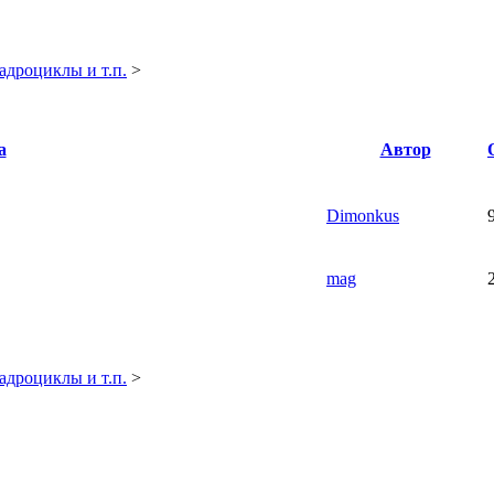
адроциклы и т.п.
>
а
Автор
Dimonkus
mag
адроциклы и т.п.
>