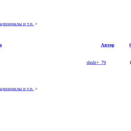
адроциклы и т.п.
>
а
Автор
shulz+_79
адроциклы и т.п.
>