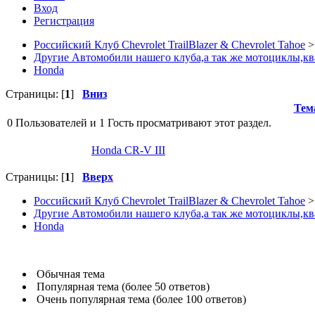
Вход
Регистрация
Российский Клуб Chevrolet TrailBlazer & Chevrolet Tahoe
>
Другие Автомобили нашего клуба,а так же мотоциклы,кв
Honda
Страницы: [
1
]
Вниз
Тем
0 Пользователей и 1 Гость просматривают этот раздел.
Honda CR-V III
Страницы: [
1
]
Вверх
Российский Клуб Chevrolet TrailBlazer & Chevrolet Tahoe
>
Другие Автомобили нашего клуба,а так же мотоциклы,кв
Honda
Обычная тема
Популярная тема (более 50 ответов)
Очень популярная тема (более 100 ответов)