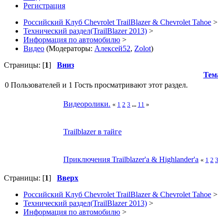
Регистрация
Российский Клуб Chevrolet TrailBlazer & Chevrolet Tahoe
>
Технический раздел(TrailBlazer 2013)
>
Информация по автомобилю
>
Видео
(Модераторы:
Алексей52
,
Zolot
)
Страницы: [
1
]
Вниз
Тем
0 Пользователей и 1 Гость просматривают этот раздел.
Видеоролики.
«
1
2
3
...
11
»
Trailblazer в тайге
Приключения Trailblazer'a & Highlander'a
«
1
2
Страницы: [
1
]
Вверх
Российский Клуб Chevrolet TrailBlazer & Chevrolet Tahoe
>
Технический раздел(TrailBlazer 2013)
>
Информация по автомобилю
>