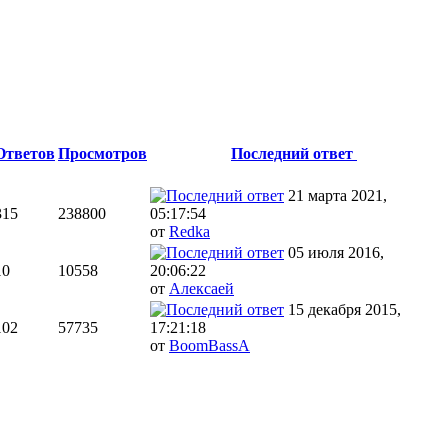
Ответов
Просмотров
Последний ответ
21 марта 2021,
315
238800
05:17:54
от
Redka
05 июля 2016,
10
10558
20:06:22
от
Алексаей
15 декабря 2015,
102
57735
17:21:18
от
BoomBassA