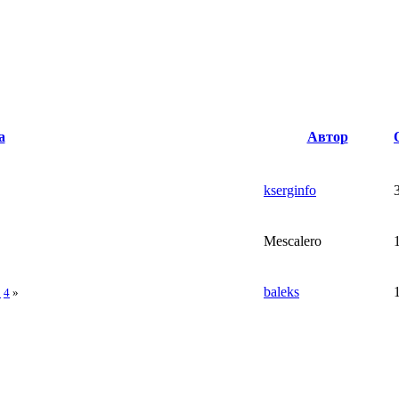
а
Автор
kserginfo
Mescalero
baleks
3
4
»