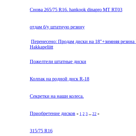
Снова 265/75 R16. hankook dinapro MT RT03
отдам б/у штатную резину
Перенесено: Продам диски на 18"+зимняя резина
Hakkapeliitt
Пожелтели штатные диски
Колпак на родной диск R-18
Секретки на наши колеса.
Приобретение дисков
«
1
2
3
...
22
»
315/75 R16