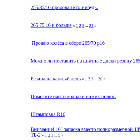
255/85/16 пробовал кто-нибудь.
265 75 16 и больше
«
1
2
3
...
21
»
Продаю колёса в сборе 265/70 р16
Можно ли поставить на штатные диски резину 265
Резина на каждый день
«
1
2
3
...
20
»
Помогите найти колпаки на кик полюс.
Штамповка R16
Внимание! 16" запаска вместо полноразмерной 18
ТБ-2
«
1
2
3
...
5
»