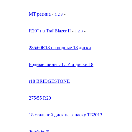
MT резина
«
1
2
3
»
R20" на TrailBlazer II
«
1
2
3
»
285/60R18 на родные 18 диски
Родные шины с LTZ и диски 18
r18 BRIDGESTONE
275/55 R20
18 стальной диск на запаску ТБ2013
265/50/r20