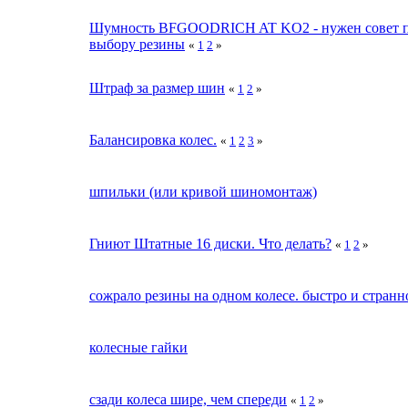
Шумность BFGOODRICH AT KO2 - нужен совет 
выбору резины
«
1
2
»
Штраф за размер шин
«
1
2
»
Балансировка колес.
«
1
2
3
»
шпильки (или кривой шиномонтаж)
Гниют Штатные 16 диски. Что делать?
«
1
2
»
сожрало резины на одном колесе. быстро и странн
колесные гайки
сзади колеса шире, чем спереди
«
1
2
»