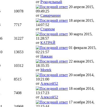
от
Рукодельный
20 апреля 2015,
5
10078
09:49:25
от
Самарчанин
18 апреля 2015,
3
7717
14:07:52
от
Старпом
30 марта 2015,
36
31227
11:28:57
от
КАТРАЙ
01 февраля 2015,
10
13653
02:21:57
от
Наккан
22 января 2015,
9
10312
18:35:35
от
Mortek
20 ноября 2014,
4
8515
10:21:00
от
Алексей52
18 ноября 2014,
1
7408
13:17:23
от
Алексей52
17 ноября 2014,
31
24968
22:15:44