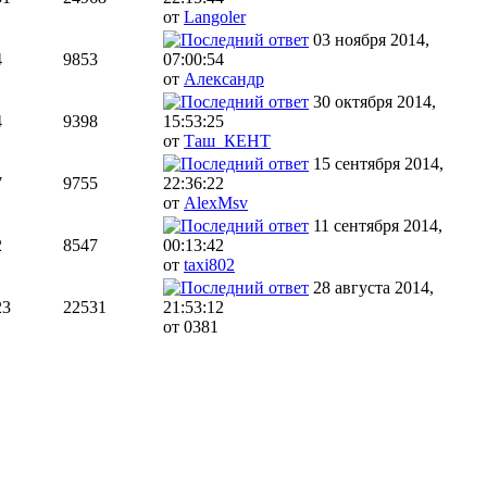
от
Langoler
03 ноября 2014,
4
9853
07:00:54
от
Aлекcандр
30 октября 2014,
4
9398
15:53:25
от
Таш_КЕНТ
15 сентября 2014,
7
9755
22:36:22
от
AlexMsv
11 сентября 2014,
2
8547
00:13:42
от
taxi802
28 августа 2014,
23
22531
21:53:12
от 0381