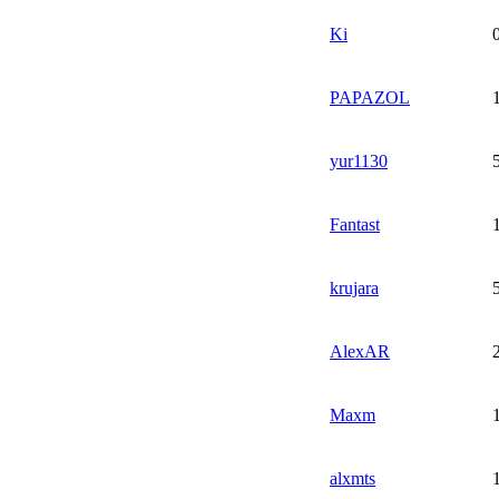
Ki
PAPAZOL
yur1130
Fantast
krujara
AlexAR
Maxm
alxmts