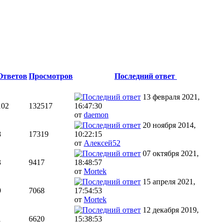
Ответов
Просмотров
Последний ответ
13 февраля 2021,
102
132517
16:47:30
от
daemon
20 ноября 2014,
8
17319
10:22:15
от
Алексей52
07 октября 2021,
3
9417
18:48:57
от
Mortek
15 апреля 2021,
9
7068
17:54:53
от
Mortek
12 декабря 2019,
1
6620
15:38:53