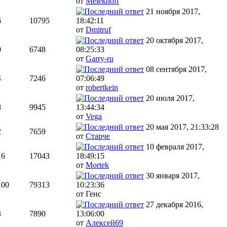
от
Melekhoff
21 ноября 2017,
6
10795
18:42:11
от
Dmitruf
20 октября 2017,
0
6748
08:25:33
от
Garry-ru
08 сентября 2017,
4
7246
07:06:49
от
robertkein
20 июля 2017,
8
9945
13:44:34
от
Vega
20 мая 2017, 21:33:28
2
7659
от
Старче
10 февраля 2017,
16
17043
18:49:15
от
Mortek
30 января 2017,
100
79313
10:23:36
от Генс
27 декабря 2016,
3
7890
13:06:00
от
Алексей69