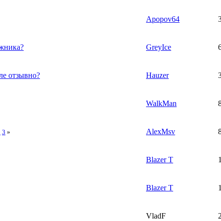
Apopov64
ажника?
GreyIce
ле отзывно?
Hauzer
WalkMan
AlexMsv
2
3
»
Blazer T
Blazer T
VladF