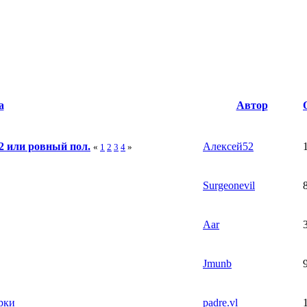
а
Автор
2 или ровный пол.
Алексей52
«
1
2
3
4
»
Surgeonevil
Aar
Jmunb
рки
padre.vl