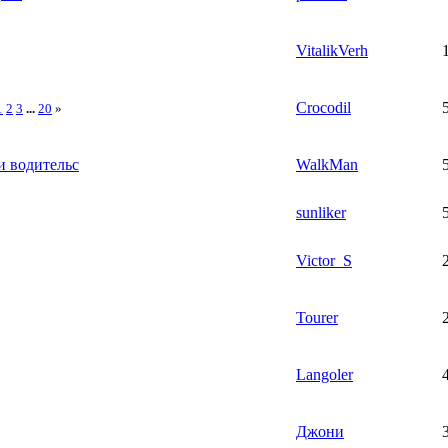
VitalikVerh
Crocodil
1
2
3
...
20
»
и водительс
WalkMan
sunliker
Victor_S
Tourer
Langoler
Джони