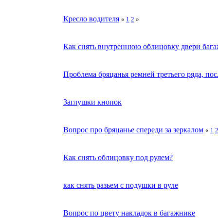
Кресло водителя
«
1
2
»
Как снять внутреннюю облицовку двери баг
Проблема бряцанья ремней третьего ряда, пос
Заглушки кнопок
Вопрос про бряцанье спереди за зеркалом
«
1
Как снять облицовку под рулем?
как снять разьем с подушки в руле
Вопрос по цвету накладок в багажнике