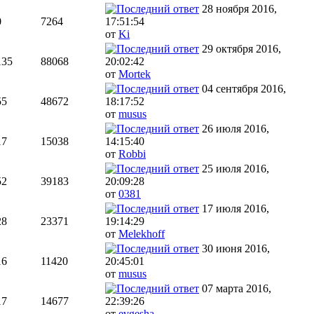
28 ноября 2016,
0
7264
17:51:54
от
Ki
29 октября 2016,
135
88068
20:02:42
от
Mortek
04 сентября 2016,
55
48672
18:17:52
от
musus
26 июля 2016,
17
15038
14:15:40
от
Robbi
25 июля 2016,
52
39183
20:09:28
от
0381
17 июля 2016,
28
23371
19:14:29
от
Melekhoff
30 июня 2016,
16
11420
20:45:01
от
musus
07 марта 2016,
17
14677
22:39:26
от
evgesha