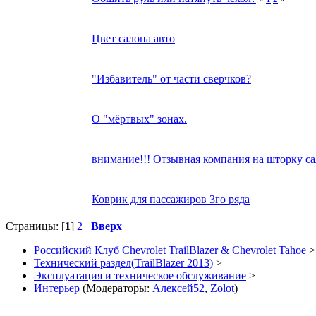
Цвет салона авто
"Избавитель" от части сверчков?
О "мёртвых" зонах.
внимание!!! Отзывная компания на шторку са
Коврик для пассажиров 3го ряда
Страницы: [
1
]
2
Вверх
Российский Клуб Chevrolet TrailBlazer & Chevrolet Tahoe
>
Технический раздел(TrailBlazer 2013)
>
Эксплуатация и техническое обслуживание
>
Интерьер
(Модераторы:
Алексей52
,
Zolot
)