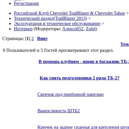
Регистрация
Российский Клуб Chevrolet TrailBlazer & Chevrolet Tahoe
>
Технический раздел(TrailBlazer 2013)
>
Эксплуатация и техническое обслуживание
>
Интерьер
(Модераторы:
Алексей52
,
Zolot
)
Страницы: [
1
]
2
Вниз
Тем
0 Пользователей и 5 Гостей просматривают этот раздел.
В помощь клубням - ящик в багажник ТБ-
Как снять подголовники 2 ряда ТБ-2?
Сверчок под приборной панелью
Выносливость ШТБ2
Крючек на задние сиденья для крепления што