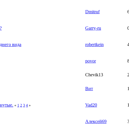
Dmitruf
?
Garry-ru
аднего вида
robertkein
povor
Chevik13
Вит
нутые.
Vad20
«
1
2
3
4
»
Алексей69