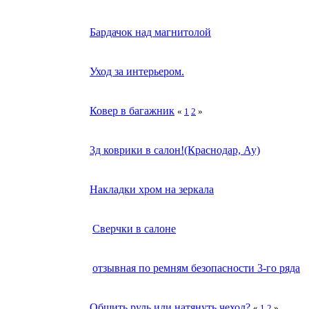
Бардачок над магнитолой
Уход за интерьером.
Ковер в багажник
«
1
2
»
3д коврики в салон!(Краснодар, Ау)
Накладки хром на зеркала
Сверчки в салоне
отзывная по ремням безопасности 3-го ряда
Обшить руль или натянуть чехол?
«
1
2
»