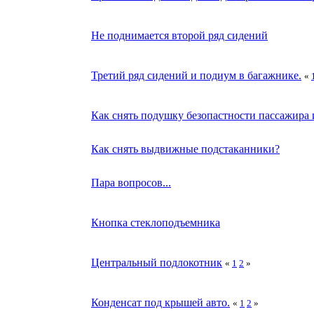
Не поднимается второй ряд сидений
Третий ряд сидений и подиум в багажнике.
«
Как снять подушку безопастности пассажира 
Как снять выдвижные подстаканники?
Пара вопросов...
Кнопка стеклоподъемника
Центральный подлокотник
«
1
2
»
Конденсат под крышей авто.
«
1
2
»