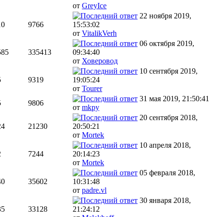
от
GreyIce
22 ноября 2019,
10
9766
15:53:02
от
VitalikVerh
06 октября 2019,
585
335413
09:34:40
от
Ховеровод
10 сентября 2019,
5
9319
19:05:24
от
Tourer
31 мая 2019, 21:50:41
5
9806
от
mkpy
20 сентября 2018,
24
21230
20:50:21
от
Mortek
10 апреля 2018,
2
7244
20:14:23
от
Mortek
05 февраля 2018,
40
35602
10:31:48
от
padre.vl
30 января 2018,
35
33128
21:24:12