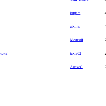
krujara
alxmts
Мелкий
лона!
taxi802
АлексС