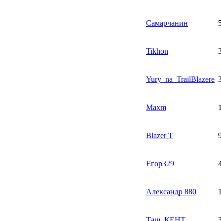
Самарчанин
Tikhon
Yury_na_TrailBlazere
Maxm
Blazer T
Егор329
Александр 880
Таш_КЕНТ