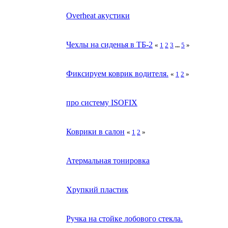
Overheat акустики
Чехлы на сиденья в ТБ-2
«
1
2
3
...
5
»
Фиксируем коврик водителя.
«
1
2
»
про систему ISOFIX
Коврики в салон
«
1
2
»
Атермальная тонировка
Хрупкий пластик
Ручка на стойке лобового стекла.