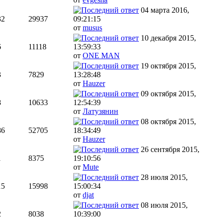
04 марта 2016,
32
29937
09:21:15
от
musus
10 декабря 2015,
6
11118
13:59:33
от
ONE MAN
19 октября 2015,
3
7829
13:28:48
от
Hauzer
09 октября 2015,
8
10633
12:54:39
от
Латузянин
08 октября 2015,
86
52705
18:34:49
от
Hauzer
26 сентября 2015,
1
8375
19:10:56
от
Mute
28 июля 2015,
15
15998
15:00:34
от
djat
08 июля 2015,
2
8038
10:39:00