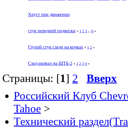
Хруст при движении
стук передней подвески
«
1
2
3
...
6
»
Глухой стук сзади на кочках
«
1
2
»
Сход-развал на ШТБ-2
«
1
2
3
4
»
Страницы: [
1
]
2
Вверх
Российский Клуб Chevrol
Tahoe
>
Технический раздел(Trai