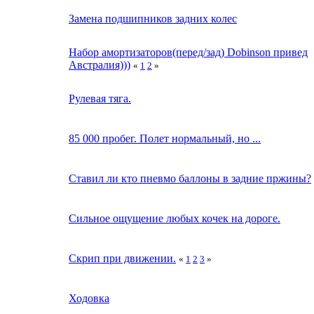
Замена подшипников задних колес
Набор амортизаторов(перед/зад) Dobinson привед
Австралия)))
«
1
2
»
Рулевая тяга.
85 000 пробег. Полет нормальный, но ...
Ставил ли кто пневмо баллоны в задние пржины?
Сильное ощущение любых кочек на дороге.
Скрип при движении.
«
1
2
3
»
Ходовка