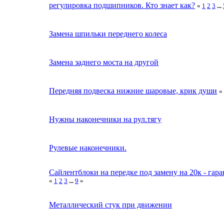
регулировка подшипников. Кто знает как?
«
1
2
3
...
Замена шпильки переднего колеса
Замена заднего моста на другой
Передняя подвеска нижние шаровые, крик души
«
Нужны наконечники на рул.тягу
Рулевые наконечники.
Сайлентблоки на передке под замену на 20к - гара
«
1
2
3
...
9
»
Металлический стук при движении