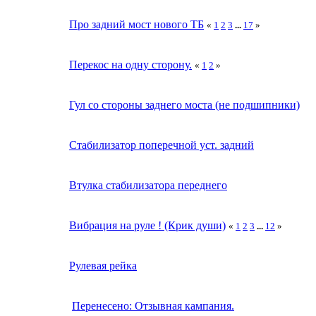
Про задний мост нового ТБ
«
1
2
3
...
17
»
Перекос на одну сторону.
«
1
2
»
Гул со стороны заднего моста (не подшипники)
Cтабилизатор поперечной уст. задний
Втулка стабилизатора переднего
Вибрация на руле ! (Крик души)
«
1
2
3
...
12
»
Рулевая рейка
Перенесено: Отзывная кампания.