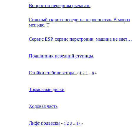
Вопрос по передним рычагам.
Сильный скрип впереди на неровностях. В мороз
меньше. Т
Сервис ESP, сервис парктроник, машина не едет…
Подшипник передний ступицы.
Стойки стабилизатора.
«
1
2
3
...
8
»
Тормозные диски
Ходовая часть
Лифт подвески
«
1
2
3
...
17
»