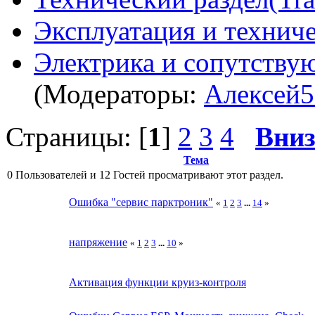
Эксплуатация и технич
Электрика и сопутству
(Модераторы:
Алексей5
Страницы: [
1
]
2
3
4
Вни
Тема
0 Пользователей и 12 Гостей просматривают этот раздел.
Ошибка "сервис парктроник"
«
1
2
3
...
14
»
напряжение
«
1
2
3
...
10
»
Активация функции круиз-контроля