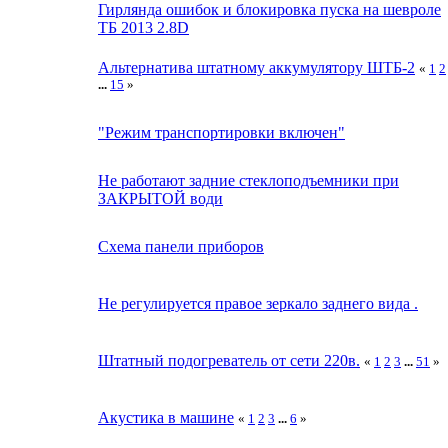
Гирлянда ошибок и блокировка пуска на шевроле
ТБ 2013 2.8D
Альтернатива штатному аккумулятору ШТБ-2
«
1
2
...
15
»
"Режим транспортировки включен"
Не работают задние стеклоподъемники при
ЗАКРЫТОЙ води
Схема панели приборов
Не регулируется правое зеркало заднего вида .
Штатный подогреватель от сети 220в.
«
1
2
3
...
51
»
Акустика в машине
«
1
2
3
...
6
»