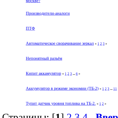
москве?
Производители-аналоги
ПТФ
Автоматическое сворачивание зеркал
«
1
2
3
»
Непонятный разъём
Кипит аккамулятор
«
1
2
3
...
6
»
Аккумулятор в режиме экономии (ТБ-2)
«
1
2
3
...
11
Тупит датчик уровня топлива на ТБ-2.
«
1
2
»
Страницы: [
1
]
2
3
4
Ввер