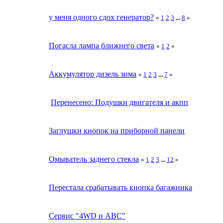
у меня одного сдох генератор?
«
1
2
3
...
8
»
Погасла лампа ближнего света
«
1
2
»
Аккумулятор дизель зима
«
1
2
3
...
7
»
Перенесено: Подушки двигателя и акпп
Заглушки кнопок на приборной панели
Омыватель заднего стекла
«
1
2
3
...
12
»
Перестала срабатывать кнопка багажника
Сервис "4WD и ABC"