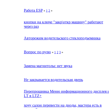
Работа ESP
«
1
2
»
кнопки на ключе "закр\откр машину" работают
через раз
Авторежим водительского стеклоподъемника
Вопрос по рулю
«
1
2
3
»
Замена магнитолы: нет звука
Не закрывается водительская дверь
Перепрошивка Меню информационного дисплея 
LT в LTZ+
хочу салон перевести на диоды, мастера есть в