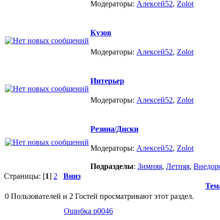
Модераторы:
Алексей52
,
Zolot
Кузов
Модераторы:
Алексей52
,
Zolot
Интерьер
Модераторы:
Алексей52
,
Zolot
Резина/Диски
Модераторы:
Алексей52
,
Zolot
Подразделы
:
Зимняя
,
Летняя
,
Внедор
Страницы: [
1
]
2
Вниз
Тем
0 Пользователей и 2 Гостей просматривают этот раздел.
Ошибка р0046