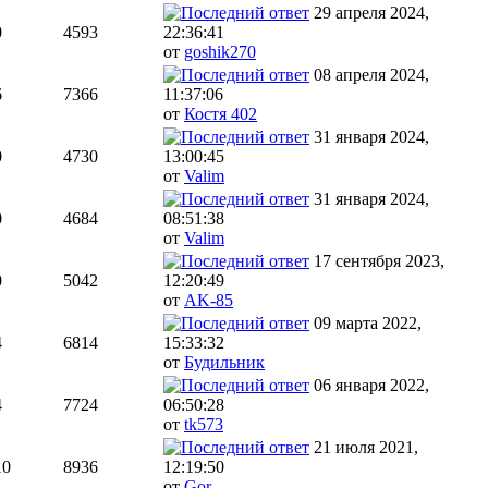
29 апреля 2024,
0
4593
22:36:41
от
goshik270
08 апреля 2024,
6
7366
11:37:06
от
Костя 402
31 января 2024,
0
4730
13:00:45
от
Valim
31 января 2024,
0
4684
08:51:38
от
Valim
17 сентября 2023,
0
5042
12:20:49
от
AK-85
09 марта 2022,
4
6814
15:33:32
от
Будильник
06 января 2022,
4
7724
06:50:28
от
tk573
21 июля 2021,
10
8936
12:19:50
от
Gor