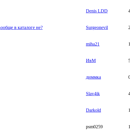
Denis LDD
вообще в каталоге не?
Surgeonevil
miha21
ИвМ
диммка
Slav4ik
Darkold
psm0259