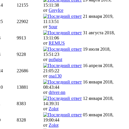
14
12155
15:11:38
от
GreyIce
21 января 2019,
25
22902
11:13:51
от
Sour
31 августа 2018,
3
9913
13:11:06
от
REMUS
19 июля 2018,
4
9228
15:51:23
от
pofigist
16 апреля 2018,
24
22686
21:05:22
от
osa130
16 января 2018,
10
13881
08:43:44
от
driver-nn
12 января 2018,
1
8383
14:39:31
от
Zolot
05 января 2018,
0
8328
19:00:44
от
Zolot