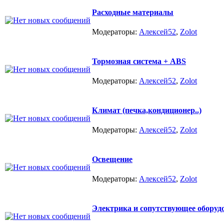
Расходные материалы
Модераторы:
Алексей52
,
Zolot
Тормозная система + ABS
Модераторы:
Алексей52
,
Zolot
Климат (печка,кондиционер..)
Модераторы:
Алексей52
,
Zolot
Освещение
Модераторы:
Алексей52
,
Zolot
Электрика и сопутствующее оборуд