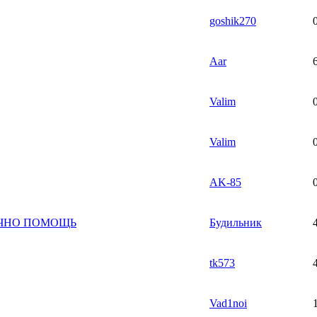
goshik270
Aar
Valim
Valim
AK-85
СРОЧНО ПОМОЩЬ
Будильник
tk573
Vad1noi