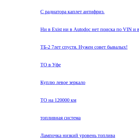
С радиатора каплет антифриз.
Ни в Exist ни в Autodoc нет поиска по VIN и 
ТБ-2 7лет спустя. Нужен совет бывалых!
ТО в Уфе
Куплю левое зеркало
ТО на 120000 км
топливная система
Лампочка низкий уровень топлива