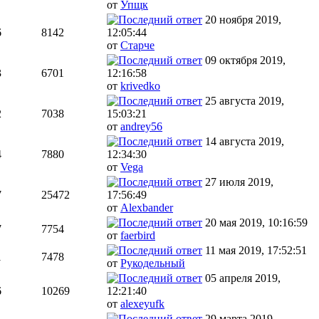
от
Упщк
20 ноября 2019,
6
8142
12:05:44
от
Старче
09 октября 2019,
3
6701
12:16:58
от
krivedko
25 августа 2019,
2
7038
15:03:21
от
andrey56
14 августа 2019,
4
7880
12:34:30
от
Vega
27 июля 2019,
7
25472
17:56:49
от
Alexbander
20 мая 2019, 10:16:59
7
7754
от
faerbird
11 мая 2019, 17:52:51
1
7478
от
Рукодельный
05 апреля 2019,
6
10269
12:21:40
от
alexeyufk
29 марта 2019,