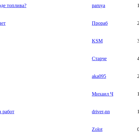
оде топлива?
paruya
нет
Прораб
KSM
Старче
aka095
Михаил Ч
 работ
driver-nn
Zolot