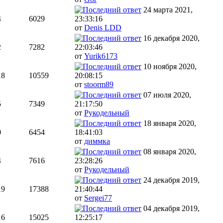
24 марта 2021,
4
6029
23:33:16
от
Denis LDD
16 декабря 2020,
2
7282
22:03:46
от
Yurik6173
10 ноября 2020,
18
10559
20:08:15
от
stoorm89
07 июля 2020,
5
7349
21:17:50
от
Рукодельный
18 января 2020,
0
6454
18:41:03
от
диммка
08 января 2020,
4
7616
23:28:26
от
Рукодельный
24 декабря 2019,
19
17388
21:40:44
от
Sergei77
04 декабря 2019,
16
15025
12:25:17