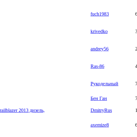
fuch1983
krivedko
andrey56
Ras-86
Рукодельный
Бен Ган
ailblazer 2013 дизель,
DmitryRus
axemize8