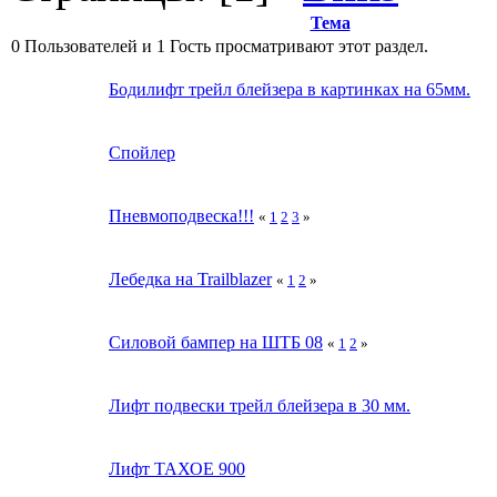
Тема
0 Пользователей и 1 Гость просматривают этот раздел.
Бодилифт трейл блейзера в картинках на 65мм.
Спойлер
Пневмоподвеска!!!
«
1
2
3
»
Лебедка на Trailblazer
«
1
2
»
Силовой бампер на ШТБ 08
«
1
2
»
Лифт подвески трейл блейзера в 30 мм.
Лифт ТАХОЕ 900