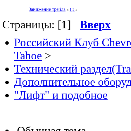
Занижение трейла
«
1
2
»
Страницы: [
1
]
Вверх
Российский Клуб Chevrol
Tahoe
>
Технический раздел(Tra
Дополнительное обору
"Лифт" и подобное
Обычная тема