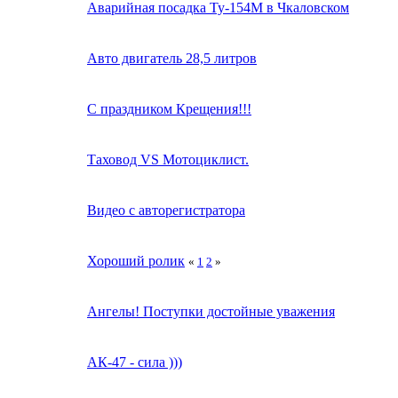
Аварийная посадка Ту-154М в Чкаловском
Авто двигатель 28,5 литров
С праздником Крещения!!!
Таховод VS Мотоциклист.
Видео с авторегистратора
Хороший ролик
«
1
2
»
Ангелы! Поступки достойные уважения
АК-47 - сила )))