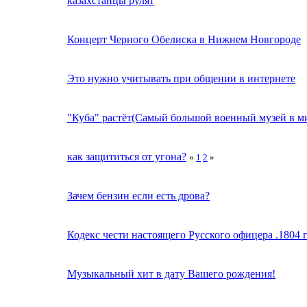
казахстанцы рулят
Концерт Черного Обелиска в Нижнем Новгороде
Это нужно учитывать при общении в интернете
"Куба" растёт(Самый большой военный музей в м
как защититься от угона?
«
1
2
»
Зачем бензин если есть дрова?
Кодекс чести настоящего Русского офицера .1804 г
Музыкальный хит в дату Вашего рождения!