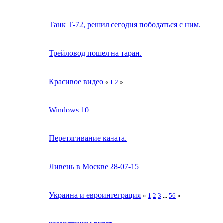
Танк Т-72, решил сегодня пободаться с ним.
Трейловод пошел на таран.
Красивое видео
«
1
2
»
Windows 10
Перетягивание каната.
Ливень в Москве 28-07-15
Украина и евроинтеграция
«
1
2
3
...
56
»