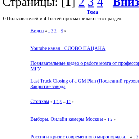
Страницы: [
1
]
2
3
4
Вни
Тема
0 Пользователей и 4 Гостей просматривают этот раздел.
Видео
«
1
2
3
...
9
»
Youtube канал - СЛОВО ПАЦАНА
Познавательные видео о работе мозга от профессо
МГУ
Last Truck Closing of a GM Plan (Последний грузов
Закрытие завода
Стопхам
«
1
2
3
...
12
»
Выборы. Онлайн камеры Москвы
«
1
2
»
Россия и кризис современного миропорядка...
«
1
2