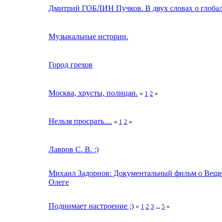
Дмитрий ГОБЛИН Пучков. В двух словах о глобал
Музыкальные истории.
Город грехов
Москва, хрусты, полицаи.
«
1
2
»
Нельзя просрать....
«
1
2
»
Лавров С. В. :)
Михаил Задорнов: Документальный фильм о Вещ
Олеге
Поднимает настроение ;)
«
1
2
3
...
5
»