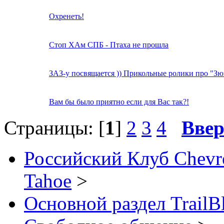
Охренеть!
Стоп ХАм СПБ - Птаха не прошла
ЗАЗ-у посвящается )) Прикольные ролики про "Зю
Вам бы было приятно если для Вас так?!
Страницы: [
1
]
2
3
4
Ввер
Российский Клуб Chevrol
Tahoe
>
Основной раздел TrailB