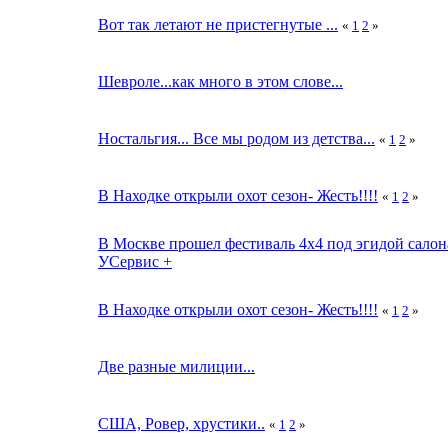
Вот так летают не пристегнутые ...
«
1
2
»
Шевроле...как много в этом слове...
Ностальгия... Все мы родом из детства...
«
1
2
»
В Находке открыли охот сезон- Жесть!!!!
«
1
2
»
В Москве прошел фестиваль 4х4 под эгидой салон
УСервис +
В Находке открыли охот сезон- Жесть!!!!
«
1
2
»
Две разные милиции...
США, Ровер, хрустики..
«
1
2
»