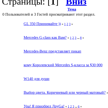
Страницы: [
1
]
Вниз
Тема
0 Пользователей и 3 Гостей просматривают этот раздел.
GL 350 Принимайте ))
«
1
2
3
»
Mercedes G-class как Вам?
«
1
2
3
...
8
»
Mercedes-Benz представляет пикап
кому Королевский Mercedes S-класса за $30 000
W140 для души
Выбор цвета. Коричневый или черный матовый?
Ура! Я приобрел ДруGа!
«
1
2
3
...
6
»