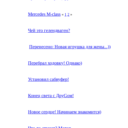
Mercedes M-class
«
1
2
»
Чей это гелендваген?
Перенесено: Новая игрушка для жены...))
Перебрал ходовку! Однако)
Установил сабвуфер!
Конец света с ДруGoм!
Новое сердце! Начинаем знакомится)