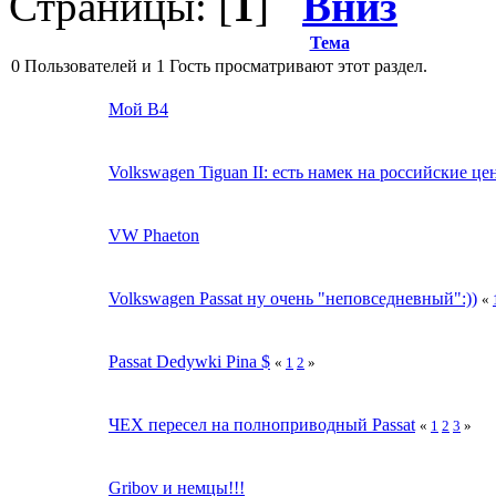
Страницы: [
1
]
Вниз
Тема
0 Пользователей и 1 Гость просматривают этот раздел.
Мой B4
Volkswagen Tiguan II: есть намек на российские це
VW Phaeton
Volkswagen Passat ну очень "неповседневный":))
«
Passat Dedywki Pina $
«
1
2
»
ЧЕХ пересел на полноприводный Passat
«
1
2
3
»
Gribov и немцы!!!